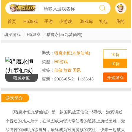
首页
H5游戏
手游
小游戏
游戏库
礼包
我的
魂罗游戏
H5游戏
猎魔永恒(九梦仙域)
游戏：
猎魔永恒(九梦仙域)
10折
类型：
H5游戏
10折
标签：
仙侠
放置
国风
开始游戏
猎魔永恒
更新：
2026-05-21 11:36:48
游戏简介
《猎魔永恒九梦仙域》是一款国风放置仙侠H5游戏，游戏讲述一
个普通的凡人弟子，在试图成为强大修仙者的道路上历经磨难，受
尽痛苦的同时历练自身，最终成为对抗魔族的支柱，快来一起破灭