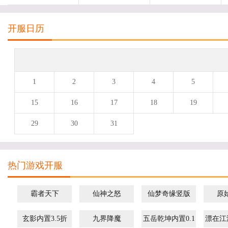
开服日历
1
2
3
4
5
15
16
17
18
19
29
30
31
热门游戏开服
霸者天下
仙神之怒
仙梦奇缘竖版
原
玄影内置3.5折
九界降魔
五岳乾坤内置0.1
漂在江湖