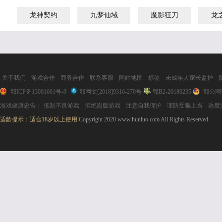
折
龙神契约
九梦仙域
魔影狂刀
龙
关于我们
游戏合作
商务合作
联系客服
网站地图
标签
未成年人家长监护
鄂ICP备13001601号-9
鄂网文[2018]9316-270号
鄂B2-20180235
鄂公网安
游戏健康忠告：
抵制不良游戏
拒绝盗版游戏
注意自我保护
谨防受骗上当
适度
适龄提示：适合18岁以上使用
Copyright 2020 www.hunluo.com All Rights Reserved.