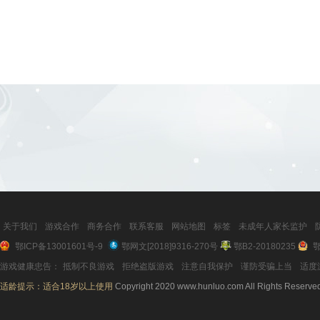
关于我们
游戏合作
商务合作
联系客服
网站地图
标签
未成年人家长监护
鄂ICP备13001601号-9
鄂网文[2018]9316-270号
鄂B2-20180235
鄂
游戏健康忠告：
抵制不良游戏
拒绝盗版游戏
注意自我保护
谨防受骗上当
适度
适龄提示：适合18岁以上使用
Copyright 2020 www.hunluo.com All Rights Reserve