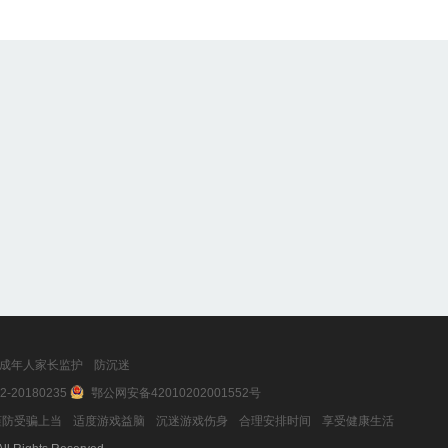
成年人家长监护
防沉迷
2-20180235
鄂公网安备42010202001552号
防受骗上当
适度游戏益脑
沉迷游戏伤身
合理安排时间
享受健康生活