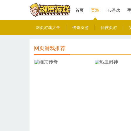
首页
页游
H5游戏
网页游戏大全
传奇页游
仙侠页游
网页游戏推荐