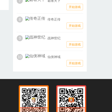
7
霸者天下
开始游戏
8
传奇正传
开始游戏
9
战神世纪
开始游戏
10
仙侠神域
开始游戏