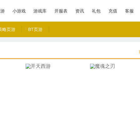
手游
小游戏
游戏库
开服表
资讯
礼包
充值
客服
策略页游
BT页游