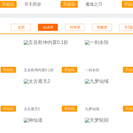
开始玩
开天西游
开始玩
魔魂之刃
开始
全部
仙侠类
传奇类
策略类
BT版
开始玩
开始玩
开始
五岳乾坤内置0.1折
一剑永恒
开始玩
开始玩
开始
太古遮天2
九梦仙域