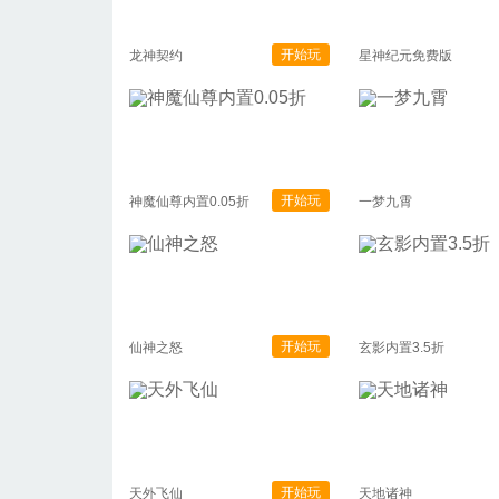
开始玩
龙神契约
星神纪元免费版
开始玩
神魔仙尊内置0.05折
一梦九霄
开始玩
仙神之怒
玄影内置3.5折
开始玩
天外飞仙
天地诸神