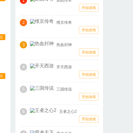
1
原始传奇
开始游戏
2
维京传奇
开始游戏
玩
3
热血封神
开始游戏
4
开天西游
开始游戏
玩
5
三国传说
开始游戏
6
王者之心2
开始游戏