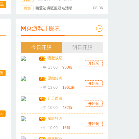
玩
幽蓝边境区服冠名活动
08-06
页游
网页游戏开服表
今日开服
明日开服
猎魔战纪
开始玩
下午
13:00
950服
玩
原始传奇
开始玩
下午
13:00
1961服
开天西游
开始玩
上午
10:00
432服
玩
魔影狂刀
开始玩
上午
10:00
16服
航海霸业