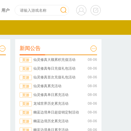
用户
新闻公告
仙灵修真大额累积充值活动
08-06
页游
仙灵修真每日充值礼包活动
08-06
页游
仙灵修真首次充值礼包活动
08-06
页游
仙灵修真累充活动
08-06
页游
仙灵修真单日累充活动
08-06
页游
龙域世界历史累充活动
08-06
页游
幽蓝边境单日超促销定制活动
08-06
页游
幽蓝边境历史累充活动
08-06
页游
幽蓝边境单日累充活动
08-06
页游