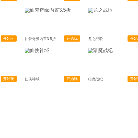
开始玩
开始玩
开始
仙梦奇缘内置3.5折
龙之战歌
开始玩
开始玩
开始
仙侠神域
猎魔战纪