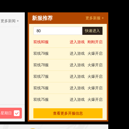
新服推荐
更多新服 +
更多新闻 +
快速进入
双线80服
进入游戏
刚刚开启
双线79服
进入游戏
火爆开启
双线78服
进入游戏
火爆开启
双线77服
进入游戏
火爆开启
双线76服
进入游戏
火爆开启
双线75服
进入游戏
火爆开启
星期日
查看更多开服信息