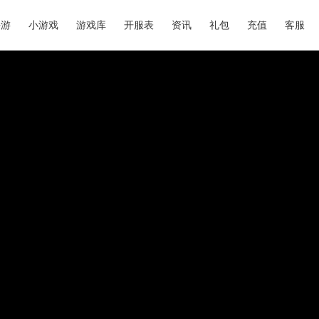
手游
小游戏
游戏库
开服表
资讯
礼包
充值
客服