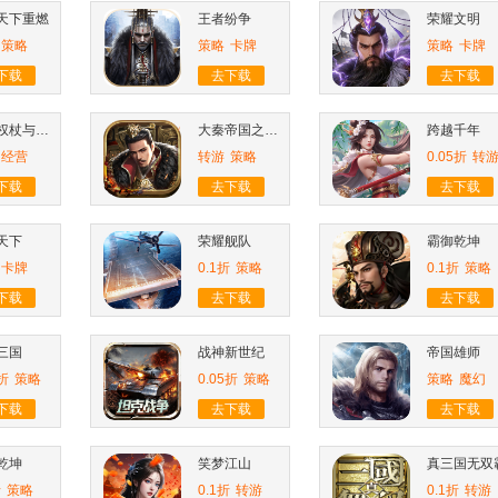
天下重燃
王者纷争
荣耀文明
策略
策略
卡牌
策略
卡牌
下载
去下载
去下载
帝国权杖与文明
大秦帝国之帝国烽烟
跨越千年
经营
转游
策略
0.05折
转
下载
去下载
去下载
天下
荣耀舰队
霸御乾坤
卡牌
0.1折
策略
0.1折
策略
下载
去下载
去下载
三国
战神新世纪
帝国雄师
5折
策略
0.05折
策略
策略
魔幻
下载
去下载
去下载
乾坤
笑梦江山
真三国无双
折
策略
0.1折
转游
0.1折
转游