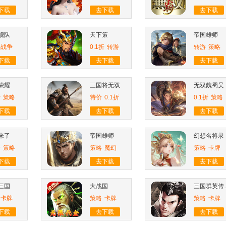
下载
去下载
去下载
舰队
天下策
帝国雄师
战争
0.1折
转游
转游
策略
下载
去下载
去下载
荣耀
三国将无双
无双魏蜀吴
折
策略
特价
0.1折
0.1折
策略
下载
去下载
去下载
来了
帝国雄师
幻想名将录
折
策略
策略
魔幻
策略
卡牌
下载
去下载
去下载
三国
大战国
三国群
卡牌
策略
卡牌
策略
卡牌
下载
去下载
去下载