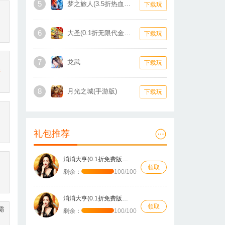
5
梦之旅人(3.5折热血霸业)
下载玩
6
大圣(0.1折无限代金买断版)
下载玩
7
龙武
下载玩
游
8
月光之城(手游版)
下载玩
礼包推荐
消消大亨(0.1折免费版送6480)
领取
剩余：
100/100
消消大亨(0.1折免费版送6480)
领取
霸
剩余：
100/100