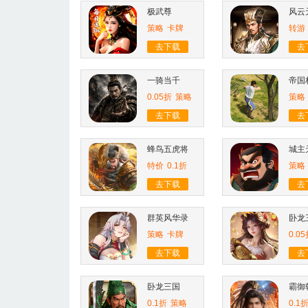
极武尊
风云
策略
卡牌
转游
去下载
去
一骑当千
0.05折
策略
策略
去下载
去
蜂鸟五虎将
城主
特价
0.1折
策略
去下载
去
群英风华录
卧龙
策略
卡牌
0.0
去下载
去
卧龙三国
霸御
0.1折
策略
0.1