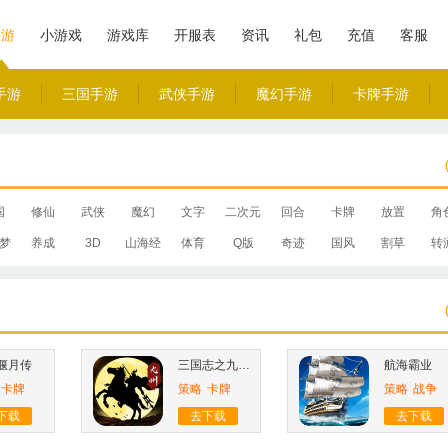
手游
小游戏
游戏库
开服表
资讯
礼包
充值
客服
手游
三国手游
武侠手游
魔幻手游
卡牌手游
国
修仙
武侠
魔幻
文字
二次元
回合
卡牌
放置
角
梦
养成
3D
山海经
体育
Q版
奇迹
国风
割草
转
偃月传
三国志之九州战
航海霸业
卡牌
策略
卡牌
策略
战争
下载
去下载
去下载