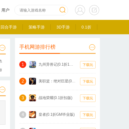
用户
回合手游
策略手游
3D手游
0.1折
手机网游排行榜
色
1
九州异兽记(0.1折1W免费版)
下载玩
游
2
美职篮：绝对巨星(0.1折卡牌)
下载玩
3
战地荣耀(0.1折扣版)
下载玩
4
皇者(0.1折GM毕业版)
下载玩