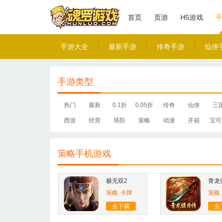
首页
页游
H5游戏
手游大全
最新手游
传奇手游
仙侠
手游类型
热门
最新
0.1折
0.05折
传奇
仙侠
三
西游
经营
塔防
策略
动漫
开箱
宝可
策略手机游戏
极无双2
青龙
策略
卡牌
策略
去下载
去