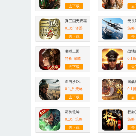
去下载
去
真三国无双霸
无畏
0.1折
转游
策略
去下载
去
啪啪三国
战地
特价
策略
0.1
去下载
去
血与沙OL
国战
0.1折
策略
0.1
去下载
去
霸御乾坤
权御
0.1折
策略
策略
去下载
去