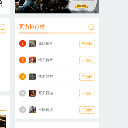
页游排行榜
1
原始传奇
开始玩
2
维京传奇
开始玩
3
热血封神
开始玩
4
开天西游
开始玩
5
三国传说
开始玩