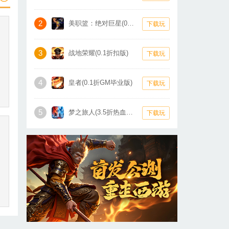
2
美职篮：绝对巨星(0.1折卡牌)
下载玩
3
战地荣耀(0.1折扣版)
下载玩
4
皇者(0.1折GM毕业版)
下载玩
5
梦之旅人(3.5折热血霸业)
下载玩