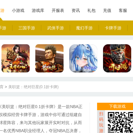
手游
小游戏
游戏库
开服表
资讯
礼包
充值
客服
手游
三国手游
武侠手游
魔幻手游
卡牌手游
育
>
美职篮：绝对巨星(0.1折卡牌)
下载游戏
《美职篮：绝对巨星0.1折卡牌》是一款NBA正
扫
权模拟经营卡牌手游，游戏中你可通过组建自
码
球星阵容，来与其他玩家展开实时对抗，从而
玩
一名优秀NBA职业经理人，夺冠NBA总决赛，
游