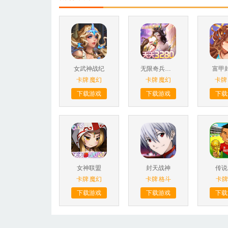
女武神战纪
无限奇兵：降临
富甲
卡牌
魔幻
卡牌
魔幻
卡牌
下载游戏
下载游戏
下载
女神联盟
封天战神
传说
卡牌
魔幻
卡牌
格斗
卡牌
下载游戏
下载游戏
下载