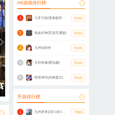
H5游戏排行榜
1
斗罗大陆(青春版怀旧服)
开始玩
2
热血封神(页游互通版)
开始玩
3
九州仙剑传
开始玩
4
天剑奇缘(爱仙服)
开始玩
5
绝世神功(武林盟主)
开始玩
手游排行榜
1
九州异兽记(0.1折1W免费版)
下载玩