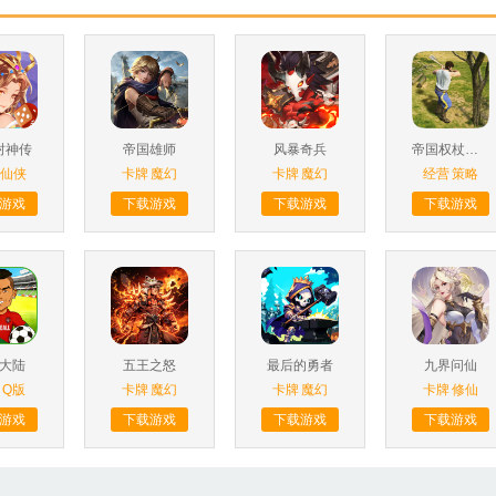
封神传
帝国雄师
风暴奇兵
帝国权杖与文明
仙侠
卡牌
魔幻
卡牌
魔幻
经营
策略
游戏
下载游戏
下载游戏
下载游戏
大陆
五王之怒
最后的勇者
九界问仙
Q版
卡牌
魔幻
卡牌
魔幻
卡牌
修仙
游戏
下载游戏
下载游戏
下载游戏