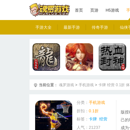
首页
页游
H5游戏
手游大全
最新手游
传奇手游
仙侠
当前位置：
魂罗游戏
>
手机游戏
>
卡牌
经营
0.1折
体
分类：
手机游戏
折扣：
0.1折
版授
标签：
卡牌
经营
己的
人气：21237
成为