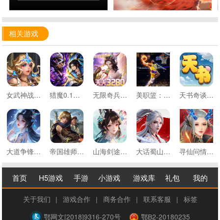
相关游戏
女武神战纪0.1折扣版
猎魔0.1折每日送648代金
无限奇兵：降临0.1折免费版
美职篮：绝对巨星0.1折卡牌
天书奇谈0.05折扣版
大道争锋之无双0.1折扣版
帝国雄师30倍高返
山海剑途3.5折扣版
大话蜀山0.1折每日2000代金
寻仙问情记仙梦奇缘
首页
H5游戏
手游
小游戏
游戏库
礼包
我的
关于我们
|
游戏合作
|
商务合作
|
联系客服
|
标签
鄂网文[2018]9316-270号
鄂B2-20180235