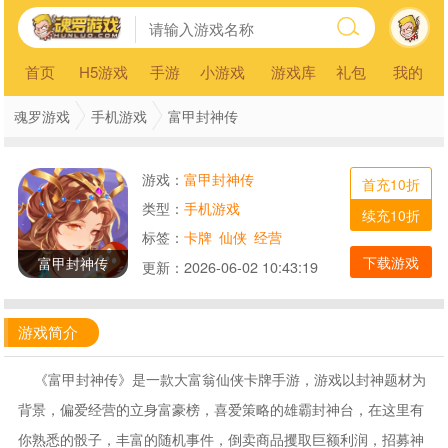
首页
H5游戏
手游
小游戏
游戏库
礼包
我的
魂罗游戏
手机游戏
富甲封神传
游戏：
富甲封神传
首充10折
类型：
手机游戏
续充10折
标签：
卡牌
仙侠
经营
下载游戏
富甲封神传
更新：
2026-06-02 10:43:19
游戏简介
《富甲封神传》是一款大富翁仙侠卡牌手游，游戏以封神题材为
背景，偏爱经营的立身富豪榜，喜爱策略的雄霸封神台，在这里有
你熟悉的骰子，丰富的随机事件，倒卖商品攫取巨额利润，招募神