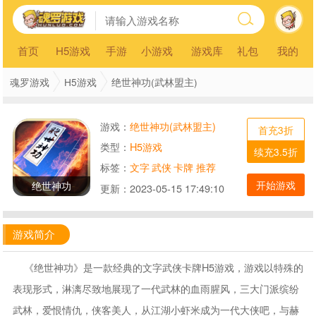
首页
H5游戏
手游
小游戏
游戏库
礼包
我的
魂罗游戏
H5游戏
绝世神功(武林盟主)
游戏：
绝世神功(武林盟主)
首充3折
类型：
H5游戏
续充3.5折
标签：
文字
武侠
卡牌
推荐
开始游戏
绝世神功
更新：
2023-05-15 17:49:10
游戏简介
《绝世神功》是一款经典的文字武侠卡牌H5游戏，游戏以特殊的
表现形式，淋漓尽致地展现了一代武林的血雨腥风，三大门派缤纷
武林，爱恨情仇，侠客美人，从江湖小虾米成为一代大侠吧，与赫