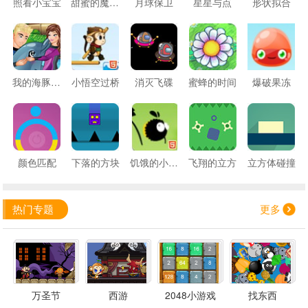
照看小宝宝
甜蜜的魔法蛋糕
月球保卫
星星与点
形状拟合
我的海豚表演5
小悟空过桥
消灭飞碟
蜜蜂的时间
爆破果冻
颜色匹配
下落的方块
饥饿的小苍蝇
飞翔的立方
立方体碰撞
热门专题
更多
万圣节
西游
2048小游戏
找东西