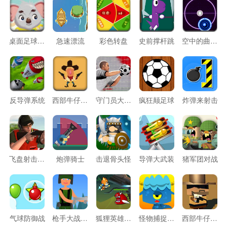
桌面足球比赛
急速漂流
彩色转盘
史前撑杆跳
空中的曲棍球
反导弹系统
西部牛仔射击
守门员大挑战
疯狂颠足球
炸弹来射击
飞盘射击挑战
炮弹骑士
击退骨头怪
导弹大武装
猪军团对战
气球防御战
枪手大战蝙蝠
狐狸英雄的终极探险
怪物捕捉行动
西部牛仔拔枪对决