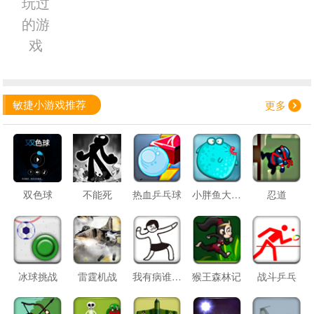
玩过
的游
戏
敏捷小游戏推荐
更多
双色球
不能死
热血乒乓球
小胖鱼大乐斗
忍道
冰球挑战
雷霆机战
我有病谁有药
猴王森林记
战斗乒乓