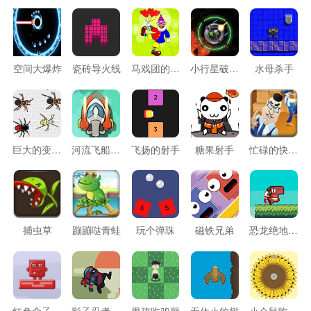
空间大爆炸
瓷砖导火线
马戏团的神枪
小行星破碎机
水母杀手
巨大的变异蜘蛛
河流飞船无敌版
飞扬的射手
糖果射手
忙碌的快递员
捕虫草
蹦蹦哒青蛙
玩个弹珠
磁铁兄弟
恐龙绝地逃生
红色盒子小人
影子忍者传说
男孩吃鸡腿
无休止的树
小仓鼠吃瓜子