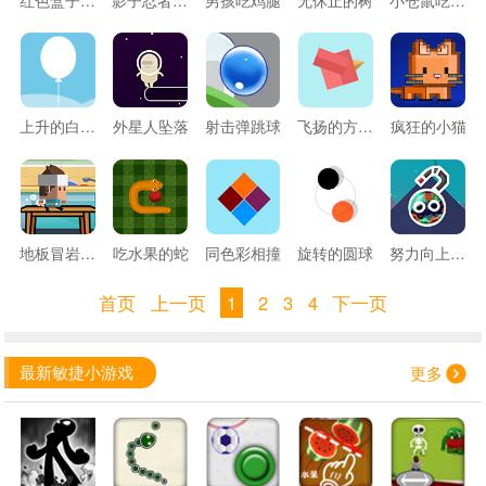
上升的白气球
外星人坠落
射击弹跳球
飞扬的方块鸟
疯狂的小猫
地板冒岩浆无敌版
吃水果的蛇
同色彩相撞
旋转的圆球
努力向上的铁球
首页
上一页
1
2
3
4
下一页
最新敏捷小游戏
更多