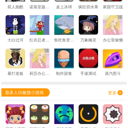
双人跑酷
诺基亚版贪吃蛇
桌上冰球
疯狂切水果
家园守卫战
大白过河
红衣忍者搭桥
鱼吃鱼变大鱼
万象幽灵
办公室偷懒
暴打老板
莉莎办公室偷懒
制作甜食
手速测试
蒸汽熨斗
最多人玩敏捷小游戏
更多