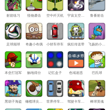
射箭练习
怪物袭击
空中歼灭机
宇宙太空之战
鲁番射击
足球颠球
奇趣小布偶
小轿车停车
疯狂传送带
飞扬的小胖怪
本垒打冠军
触地得分
记忆盒子
色域迷惑
巴氏球
黑胡子海盗
橄榄球尖峰时刻
世界停车考验
驾驶卡车的旅程
棒球英魂