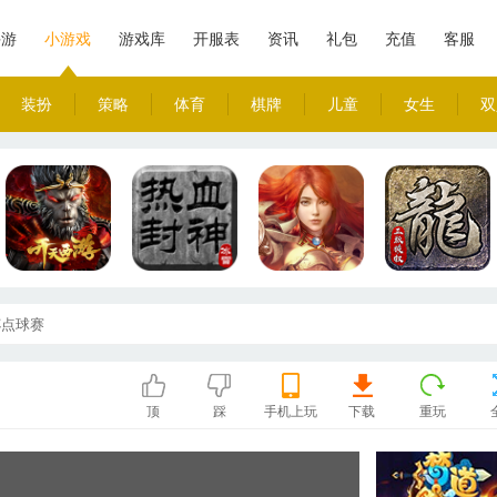
手游
小游戏
游戏库
开服表
资讯
礼包
充值
客服
装扮
策略
体育
棋牌
儿童
女生
双
杯点球赛
顶
踩
手机上玩
下载
重玩