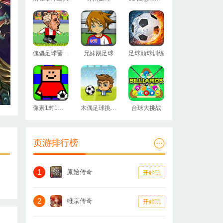
傀儡足球晋级赛2
兄妹踢足球
足球颠球训练
像素1对1足球赛
木偶足球挑战赛
台球大挑战
页游排行榜
1
原始传奇
开始玩
2
维京传奇
开始玩