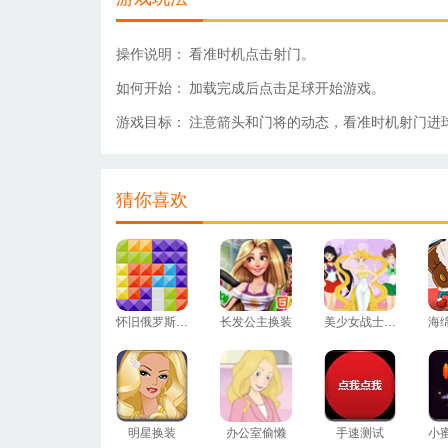
操作说明：
看准时机点击射门。
如何开始：
加载完成后点击足球开始游戏。
游戏目标：
注意箭头和门将的动态，看准时机射门进
猜你喜欢
怀旧俄罗斯方块
长发公主换装
美少女战士换装
明星换装
办公室偷懒
手速测试