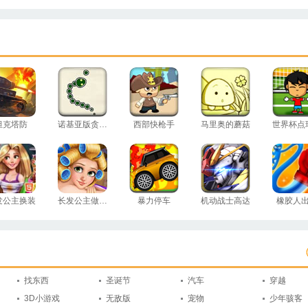
坦克塔防
诺基亚版贪吃蛇
西部快枪手
马里奥的蘑菇
世界杯点
发公主换装
长发公主做护理
暴力停车
机动战士高达
橡胶人
找东西
圣诞节
汽车
穿越
3D小游戏
无敌版
宠物
少年骇客