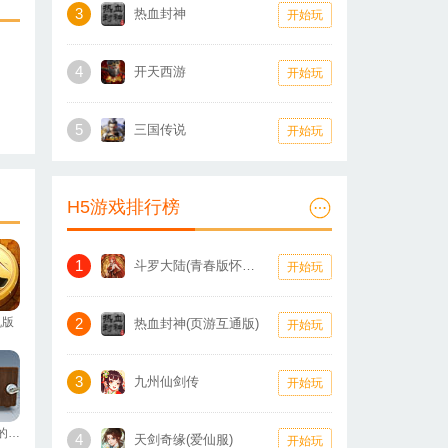
3
热血封神
开始玩
4
开天西游
开始玩
5
三国传说
开始玩
H5游戏排行榜
1
斗罗大陆(青春版怀旧服)
开始玩
机版
2
热血封神(页游互通版)
开始玩
3
九州仙剑传
开始玩
寻找盒中的秘密
4
天剑奇缘(爱仙服)
开始玩