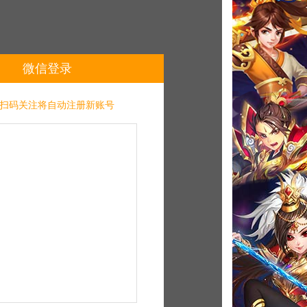
微信登录
扫码关注将自动注册新账号