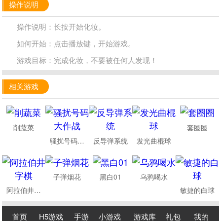
操作说明
操作说明：长按开始化妆。
如何开始：点击播放键，开始游戏。
游戏目标：完成化妆，不要被任何人发现！
相关游戏
削蔬菜
套圈圈
骚扰号码大作战
反导弹系统
发光曲棍球
子弹烟花
黑白01
乌鸦喝水
阿拉伯井字棋
敏捷的白球
首页
H5游戏
手游
小游戏
游戏库
礼包
我的