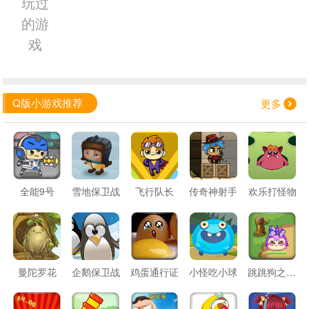
玩过
的游
戏
Q版小游戏推荐
更多
全能9号
雪地保卫战
飞行队长
传奇神射手
欢乐打怪物
曼陀罗花
企鹅保卫战
鸡蛋通行证
小怪吃小球
跳跳狗之丛林大冒险