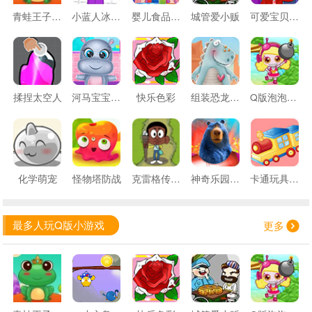
青蛙王子变戏法
小蓝人冰上漫步
婴儿食品烹饪
城管爱小贩
可爱宝贝拍杂志
揉捏太空人
河马宝宝护理
快乐色彩
组装恐龙化石
Q版泡泡堂任务版
化学萌宠
怪物塔防战
克雷格传奇审判
神奇乐园记忆过山车
卡通玩具拼图
最多人玩Q版小游戏
更多