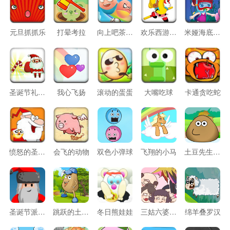
元旦抓抓乐
打晕考拉
向上吧茶叶蛋
欢乐西游跑酷
米娅海底冒险
圣诞节礼物大收集
我心飞扬
滚动的蛋蛋
大嘴吃球
卡通贪吃蛇
愤怒的圣诞老公公
会飞的动物
双色小弹球
飞翔的小马
土豆先生跳跳跳
圣诞节派送礼物
跳跃的土豆先生
冬日熊娃娃
三姑六婆大作战
绵羊叠罗汉