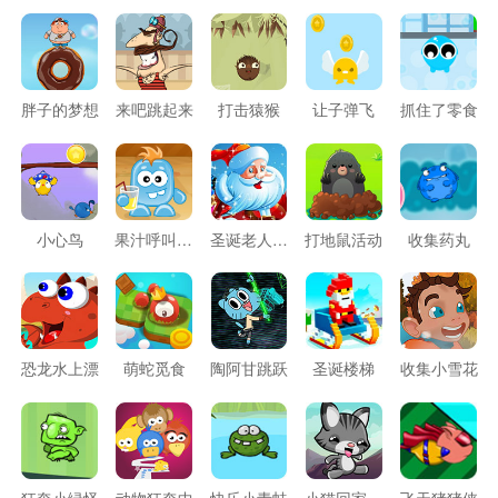
胖子的梦想
来吧跳起来
打击猿猴
让子弹飞
抓住了零食
小心鸟
果汁呼叫转移
圣诞老人送玩具
打地鼠活动
收集药丸
恐龙水上漂
萌蛇觅食
陶阿甘跳跃
圣诞楼梯
收集小雪花
狂奔小绿怪
动物狂奔中
快乐小青蛙
小猫回家之旅
飞天猪猪侠