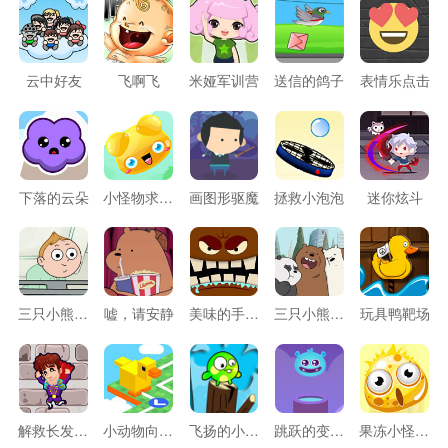
云中好友
飞啊飞
米娅军训营
送信的鸽子
表情乐点击
下落的云朵
小怪物求合体
画图形驱魔
拯救小泡泡
迷你炫斗
三只小熊接东西
嘘，请安静
美味的手指头
三只小熊叠罗汉
玩具鸭靶场
解救长发公主
小动物向前冲
飞扬的小笨鸟
跳跃的变色小怪
果冻小怪向上跳