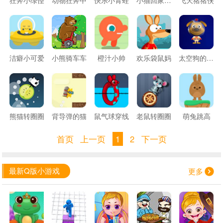
洁癖小可爱
小熊骑车车
橙汁小帅
欢乐袋鼠妈
太空狗的故事
熊猫转圈圈
背导弹的猫
鼠气球穿线
老鼠转圈圈
萌兔跳高
首页
上一页
1
2
下一页
最新Q版小游戏
更多