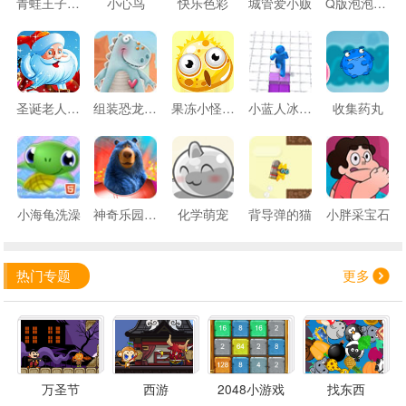
青蛙王子变戏法
小心鸟
快乐色彩
城管爱小贩
Q版泡泡堂任务版
圣诞老人送玩具
组装恐龙化石
果冻小怪向上跳
小蓝人冰上漫步
收集药丸
小海龟洗澡
神奇乐园记忆过山车
化学萌宠
背导弹的猫
小胖采宝石
热门专题
更多
万圣节
西游
2048小游戏
找东西