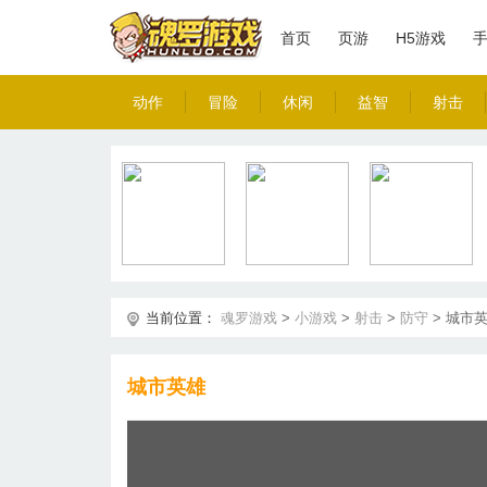
首页
页游
H5游戏
动作
冒险
休闲
益智
射击
当前位置：
魂罗游戏
>
小游戏
>
射击
>
防守
>
城市
城市英雄