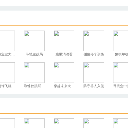
海绵宝宝大富翁
斗地主残局
糖果消消看
侧位停车训练
象棋单
小蜜蜂飞机大战
蜘蛛侠跳跃测试
穿越未来大冒险
防守兽人入侵