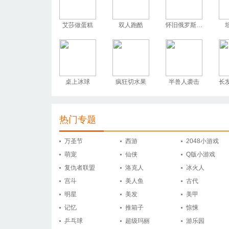
艾莎做蛋糕
双人跑酷
怀旧俄罗斯方块
桌上冰球
疯狂切水果
半兽人袭击
长
热门专题
万圣节
西游
2048小游戏
萌宠
仙侠
Q版小游戏
复仇者联盟
洛克人
冰火人
宫斗
美人鱼
古代
明星
美发
美甲
记忆
推箱子
惊悚
乒乓球
超级玛丽
游乐园