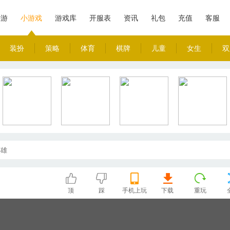
手游
小游戏
游戏库
开服表
资讯
礼包
充值
客服
装扮
策略
体育
棋牌
儿童
女生
双
英雄
顶
踩
手机上玩
下载
重玩