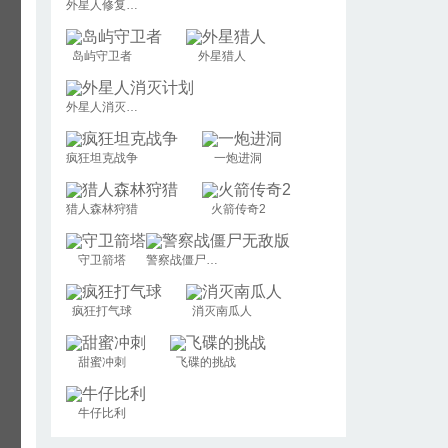
外星人修复星球
岛屿守卫者
外星猎人
外星人消灭计划
疯狂坦克战争
一炮进洞
猎人森林狩猎
火箭传奇2
守卫箭塔
警察战僵尸无敌版
疯狂打气球
消灭南瓜人
甜蜜冲刺
飞碟的挑战
牛仔比利