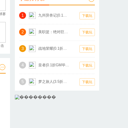
球赛
1
九州异兽记(0.1折1W免费版)
下载玩
2
美职篮：绝对巨星(0.1折卡牌)
下载玩
出击
3
战地荣耀(0.1折扣版)
下载玩
4
皇者(0.1折GM毕业版)
下载玩
5
梦之旅人(3.5折热血霸业)
下载玩