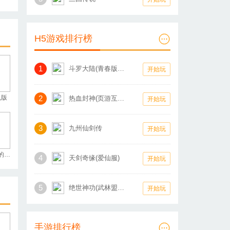
H5游戏排行榜
1
斗罗大陆(青春版怀旧服)
开始玩
机版
2
热血封神(页游互通版)
开始玩
3
九州仙剑传
开始玩
寻找盒中的秘密
4
天剑奇缘(爱仙服)
开始玩
5
绝世神功(武林盟主)
开始玩
手游排行榜