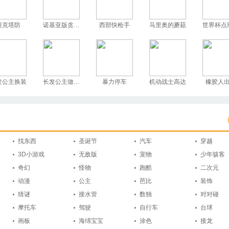
坦克塔防
诺基亚版贪吃蛇
西部快枪手
马里奥的蘑菇
世界杯点
发公主换装
长发公主做护理
暴力停车
机动战士高达
橡胶人
找东西
圣诞节
汽车
穿越
3D小游戏
无敌版
宠物
少年骇客
奇幻
怪物
跑酷
二次元
动漫
公主
芭比
装饰
猜谜
接水管
数独
对对碰
摩托车
驾驶
自行车
台球
画板
海绵宝宝
涂色
接龙