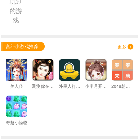
玩过
的游
戏
宫斗小游戏推荐
更多
美人传
测测你在后宫的胜出率
外星人打数字砖
小芈月开心闯关
2048朝代版
奇趣小怪物