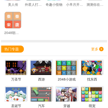
美人传
外星人打数字砖
奇趣小怪物
小芈月开心闯关
测测你在后宫的胜出率
2048朝代版
热门专题
更多
万圣节
西游
2048小游戏
找东西
圣诞节
汽车
穿越
萌宠