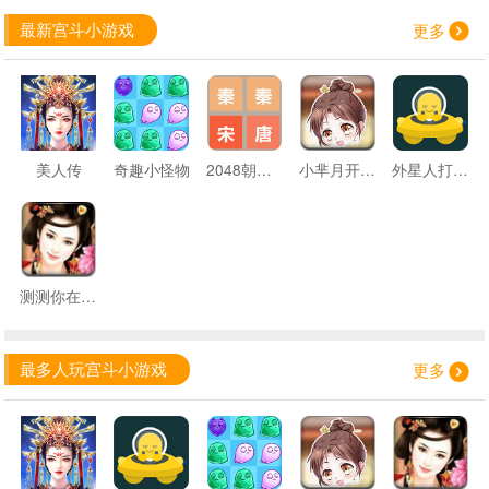
最新宫斗小游戏
更多
美人传
奇趣小怪物
2048朝代版
小芈月开心闯关
外星人打数字砖
测测你在后宫的胜出率
最多人玩宫斗小游戏
更多