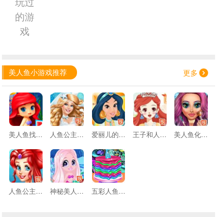
玩过
的游
戏
美人鱼小游戏推荐
更多
美人鱼找星星
人鱼公主结婚啦
爱丽儿的夏日
王子和人鱼公主的婚礼
美人鱼化妆品沙龙
人鱼公主温泉疗养
神秘美人鱼世界
五彩人鱼蛋糕