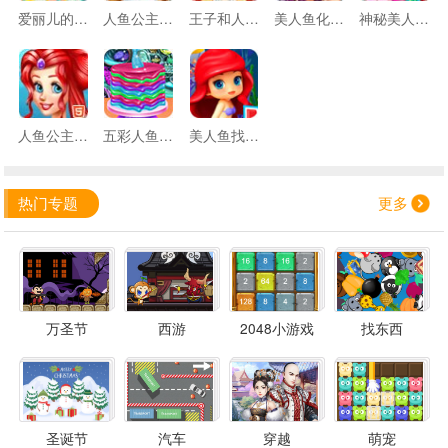
爱丽儿的夏日
人鱼公主结婚啦
王子和人鱼公主的婚礼
美人鱼化妆品沙龙
神秘美人鱼世界
人鱼公主温泉疗养
五彩人鱼蛋糕
美人鱼找星星
热门专题
更多
万圣节
西游
2048小游戏
找东西
圣诞节
汽车
穿越
萌宠