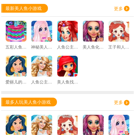
最新美人鱼小游戏
更多
五彩人鱼蛋糕
神秘美人鱼世界
人鱼公主温泉疗养
美人鱼化妆品沙龙
王子和人鱼公主的婚礼
爱丽儿的夏日
人鱼公主结婚啦
美人鱼找星星
最多人玩美人鱼小游戏
更多