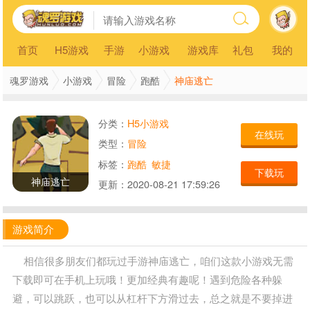
首页
H5游戏
手游
小游戏
游戏库
礼包
我的
神庙逃亡
魂罗游戏
小游戏
冒险
跑酷
分类：
H5小游戏
在线玩
类型：
冒险
标签：
跑酷
敏捷
下载玩
神庙逃亡
更新：
2020-08-21 17:59:26
游戏简介
相信很多朋友们都玩过手游神庙逃亡，咱们这款小游戏无需
下载即可在手机上玩哦！更加经典有趣呢！遇到危险各种躲
避，可以跳跃，也可以从杠杆下方滑过去，总之就是不要掉进