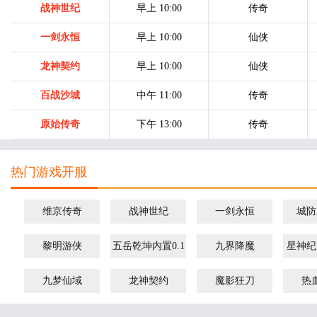
战神世纪
早上 10:00
传奇
一剑永恒
早上 10:00
仙侠
龙神契约
早上 10:00
仙侠
百战沙城
中午 11:00
传奇
原始传奇
下午 13:00
传奇
热门游戏开服
维京传奇
战神世纪
一剑永恒
城防
黎明游侠
五岳乾坤内置0.1
九界降魔
星神纪
折
九梦仙域
龙神契约
魔影狂刀
热