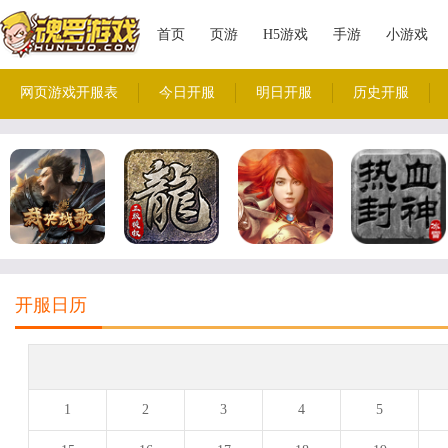
首页
页游
H5游戏
手游
小游戏
网页游戏开服表
今日开服
明日开服
历史开服
开服日历
1
2
3
4
5