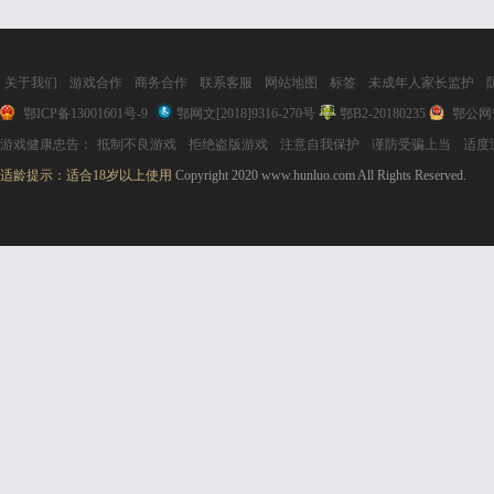
关于我们
游戏合作
商务合作
联系客服
网站地图
标签
未成年人家长监护
鄂ICP备13001601号-9
鄂网文[2018]9316-270号
鄂B2-20180235
鄂公网安
游戏健康忠告：
抵制不良游戏
拒绝盗版游戏
注意自我保护
谨防受骗上当
适度
适龄提示：适合18岁以上使用
Copyright 2020 www.hunluo.com All Rights Reserved.