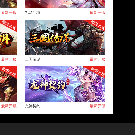
最新开服
九梦仙域
最新开服
最新开服
三国传说
最新开服
最新开服
龙神契约
最新开服