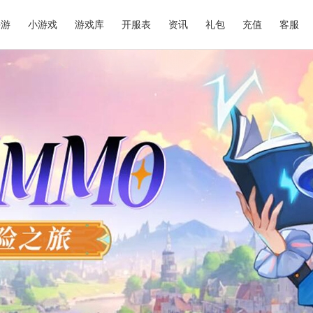
手游
小游戏
游戏库
开服表
资讯
礼包
充值
客服