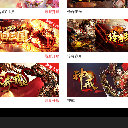
置0.1折
最新开服
传奇正传
最新开服
传奇岁月
最新开服
神戒