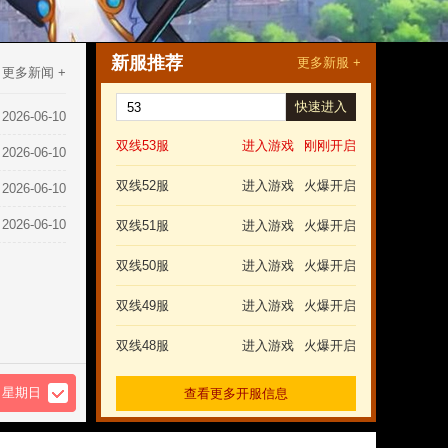
新服推荐
更多新服 +
更多新闻 +
快速进入
2026-06-10
双线53服
进入游戏
刚刚开启
2026-06-10
双线52服
进入游戏
火爆开启
2026-06-10
2026-06-10
双线51服
进入游戏
火爆开启
双线50服
进入游戏
火爆开启
双线49服
进入游戏
火爆开启
双线48服
进入游戏
火爆开启
星期日
查看更多开服信息