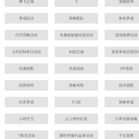
腾飞之城
3
宠物星球
养成玩法
策略配队
角色养成
代币买断活动
专属老板服转游活动
进游路费活动
大R定制单日活动
剑指王城
首发单笔定制活
武魂搭配
充值指南
VIP系统
武将协同
策略布阵
战术搭配
幻灵养成
0.1折
策略养成
小鸡守卫
云上契约幻灵
六界试炼攻略
?累充活动
限时开服代金券活动
千古宠界