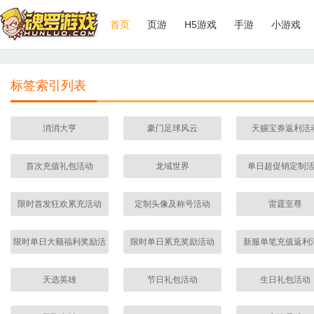
首页
页游
H5游戏
手游
小游戏
标签索引列表
消消大亨
豪门足球风云
天赐宝券返利活
首次充值礼包活动
龙域世界
单日超促销定制
限时首发狂欢累充活动
定制头像及称号活动
雷霆至尊
限时单日大额福利奖励活
限时单日累充奖励活动
​新服单笔充值返利
动
天选英雄
节日礼包活动
生日礼包活动