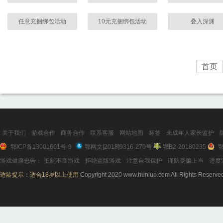
任意充捆绑包活动
10元充捆绑包活动
叠入深渊
首页
关于我们
游戏合作
商务合作
联系客服
网站地图
标签
未成年人家长监护
鄂ICP备13001601号-9
鄂网文[2018]9316-270号
鄂B2-20180235
鄂
游戏健康忠告：
抵制不良游戏
拒绝盗版游戏
注意自我保护
谨防受骗上当
适度
适龄提示：适合18岁以上使用
Copyright 2020 www.hunluo.com All Rights Reserve