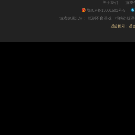
关于我们
游戏
鄂ICP备13001601号-9
游戏健康忠告：
抵制不良游戏
拒绝盗版
适龄提示：适合