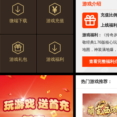
游戏介绍
充值比
微端下载
游戏充值
上线福
游戏福利：
《传奇岁
敬经典1.76版核
地图，神装满地爆
验。
游戏礼包
游戏福利
查看完整福利
热门游戏推荐：