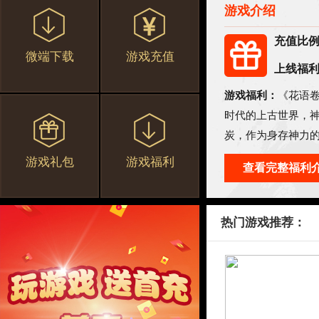
游戏介绍
充值比
微端下载
游戏充值
上线福
游戏福利：
《花语
时代的上古世界，
炭，作为身存神力
真相吧。
游戏礼包
游戏福利
查看完整福利
热门游戏推荐：