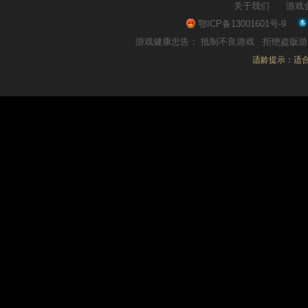
关于我们
游戏
鄂ICP备13001601号-9
游戏健康忠告：
抵制不良游戏
拒绝盗版
适龄提示：适合