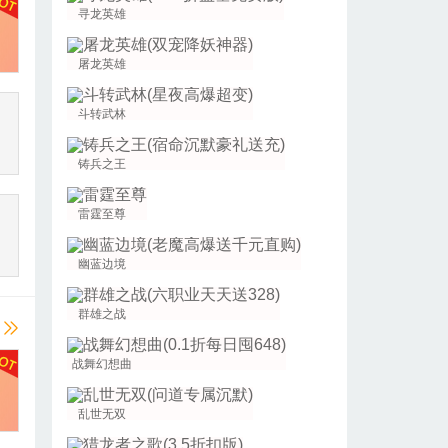
寻龙英雄
屠龙英雄
斗转武林
铸兵之王
雷霆至尊
幽蓝边境
群雄之战
战舞幻想曲
乱世无双