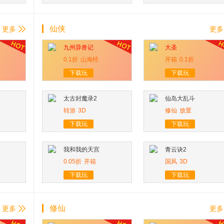
仙侠
更多
更多
九州异兽记
大圣
0.1折
山海经
开箱
0.1折
下载玩
下载玩
太古封魔录2
仙岛大乱斗
转游
3D
修仙
放置
下载玩
下载玩
我和我的天宫
青云诀2
0.05折
开箱
国风
3D
下载玩
下载玩
修仙
更多
更多