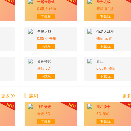
一起来修仙
圣光之战
0.05折
转游
开箱
0.1折
下载玩
下载玩
圣光之战
仙岛大乱斗
0.05折
开箱
修仙
放置
下载玩
下载玩
仙帝神兵
青丘
修仙
3D
0.05折
修仙
下载玩
下载玩
魔幻
更多
更多
神兵奇迹
无尽纷争
奇迹
3D
3D
魔幻
下载玩
下载玩