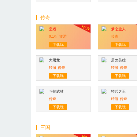
传奇
皇者
梦之旅人
0.1折
转游
传奇
下载玩
下载玩
大屠龙
屠龙英雄
转游
传奇
转游
传奇
下载玩
下载玩
斗转武林
铸兵之王
传奇
转游
传奇
下载玩
下载玩
三国