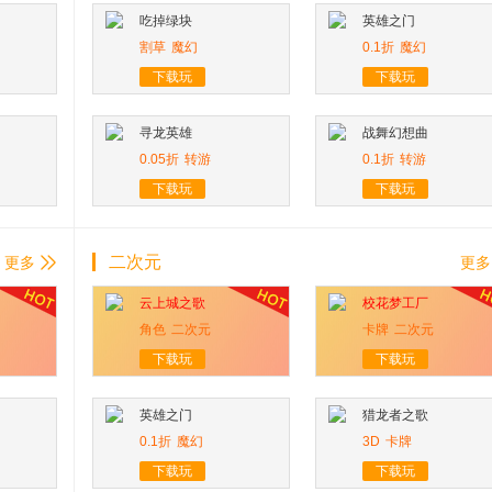
吃掉绿块
英雄之门
割草
魔幻
0.1折
魔幻
下载玩
下载玩
寻龙英雄
战舞幻想曲
0.05折
转游
0.1折
转游
下载玩
下载玩
二次元
更多
更多
云上城之歌
校花梦工厂
角色
二次元
卡牌
二次元
下载玩
下载玩
英雄之门
猎龙者之歌
0.1折
魔幻
3D
卡牌
下载玩
下载玩