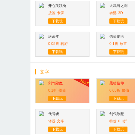
开心跳跳兔
大武当之剑
放置
卡牌
转游
3D
下载玩
下载玩
庆余年
炼仙传说
0.05折
转游
0.1折
放置
下载玩
下载玩
文字
剑气除魔
黑暗信仰
0.1折
修仙
0.05折
修仙
下载玩
下载玩
代号斩
剑气除魔
转游
文字
特价
0.1折
下载玩
下载玩