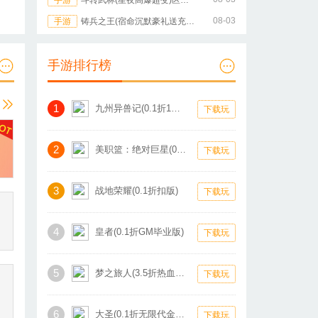
手游
斗转武林(星夜高爆超变)区服冠名
08-03
手游
铸兵之王(宿命沉默豪礼送充)单日大额超值活动
手游排行榜
1
九州异兽记(0.1折1W免费版)
下载玩
2
美职篮：绝对巨星(0.1折卡牌)
下载玩
3
战地荣耀(0.1折扣版)
下载玩
4
皇者(0.1折GM毕业版)
下载玩
5
梦之旅人(3.5折热血霸业)
下载玩
6
大圣(0.1折无限代金买断版)
下载玩