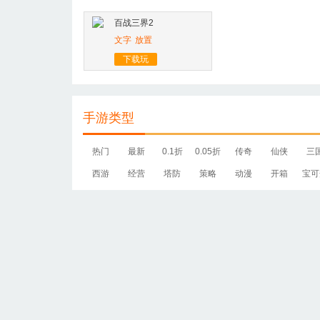
百战三界2
文字
放置
下载玩
手游类型
热门
最新
0.1折
0.05折
传奇
仙侠
三
西游
经营
塔防
策略
动漫
开箱
宝可