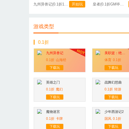
九州异兽记(0.1折1W免费版)
开始玩
皇者(0.1折GM毕业版)
游戏类型
0.1折
九州异兽记
美职篮：绝对巨星
0.1折
山海经
体育
0.1折
下载玩
下载玩
英雄之门
战舞幻想曲
0.1折
魔幻
0.1折
转游
下载玩
下载玩
魔物迷宫
少年西游记2
0.1折
卡牌
国风
0.1折
下载玩
下载玩