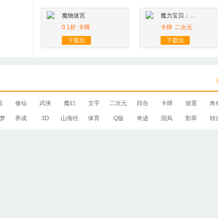
魔物迷宫
魔力宝贝：旅人
0.1折
卡牌
卡牌
二次元
下载玩
下载玩
国
修仙
武侠
魔幻
文字
二次元
回合
卡牌
放置
角
梦
养成
3D
山海经
体育
Q版
奇迹
国风
割草
转