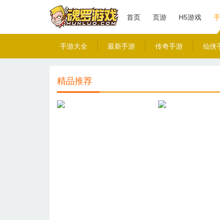
首页
页游
H5游戏
手游大全
最新手游
传奇手游
仙侠
九州异兽记(0.1折1W免费版)
皇者(0.1折GM
手机扫码玩游戏
手机扫码玩游
精品推荐