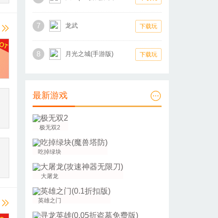
7
龙武
下载玩
8
月光之城(手游版)
下载玩
最新游戏
极无双2
吃掉绿块
大屠龙
英雄之门