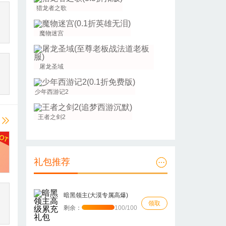
猎龙者之歌
魔物迷宫
屠龙圣域
少年西游记2
王者之剑2
礼包推荐
暗黑领主(大漠专属高爆)
领取
剩余：
100/100