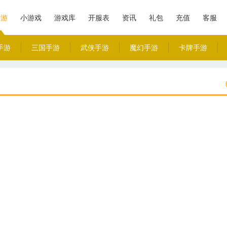
手游
小游戏
游戏库
开服表
资讯
礼包
充值
客服
手游
三国手游
武侠手游
魔幻手游
卡牌手游
毕业版)
戏