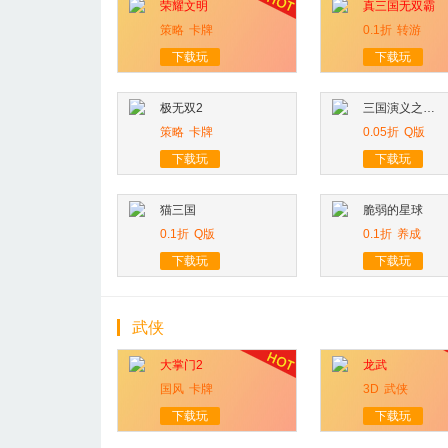
荣耀文明
真三国无双霸
策略
卡牌
0.1折
转游
下载玩
下载玩
极无双2
三国演义之天策
策略
卡牌
0.05折
Q版
下载玩
下载玩
猫三国
脆弱的星球
0.1折
Q版
0.1折
养成
下载玩
下载玩
武侠
大掌门2
龙武
国风
卡牌
3D
武侠
下载玩
下载玩