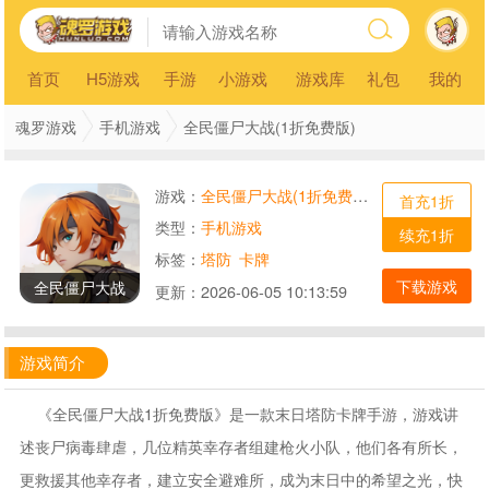
首页
H5游戏
手游
小游戏
游戏库
礼包
我的
魂罗游戏
手机游戏
全民僵尸大战(1折免费版)
游戏：
全民僵尸大战(1折免费版)
首充1折
类型：
手机游戏
续充1折
标签：
塔防
卡牌
下载游戏
全民僵尸大战
更新：
2026-06-05 10:13:59
游戏简介
《全民僵尸大战1折免费版》是一款末日塔防卡牌手游，游戏讲
述丧尸病毒肆虐，几位精英幸存者组建枪火小队，他们各有所长，
更救援其他幸存者，建立安全避难所，成为末日中的希望之光，快