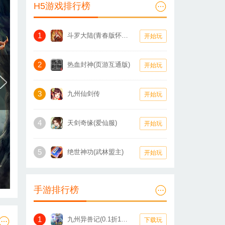
H5游戏排行榜
1
斗罗大陆(青春版怀旧服)
开始玩
2
热血封神(页游互通版)
开始玩
3
九州仙剑传
开始玩
4
天剑奇缘(爱仙服)
开始玩
5
绝世神功(武林盟主)
开始玩
手游排行榜
1
九州异兽记(0.1折1W免费版)
下载玩