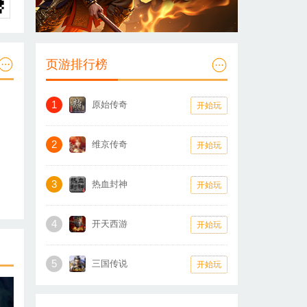
页游排行榜
1
原始传奇
开始玩
2
维京传奇
开始玩
3
热血封神
开始玩
4
开天西游
开始玩
5
三国传说
开始玩