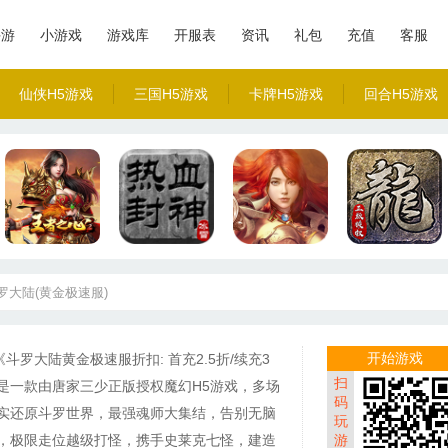
手游
小游戏
游戏库
开服表
资讯
礼包
充值
客服
仙侠H5游戏
三国H5游戏
卡牌H5游戏
回合H5游戏
罗大陆(黄金极速服)
开始游戏
《斗罗大陆黄金极速服折扣: 首充2.5折/续充3
扫
是一款由唐家三少正版授权魔幻H5游戏，多场
码
实还原斗罗世界，最强魂师大集结，告别无脑
玩
，极限走位越级打怪，携手史莱克七怪，建造
游