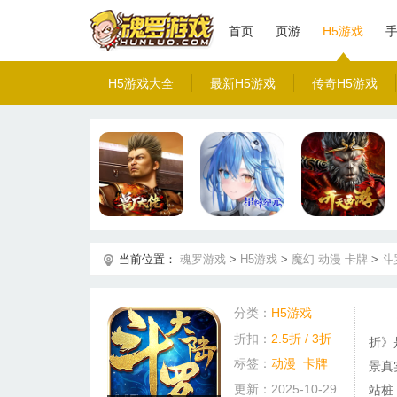
首页
页游
H5游戏
H5游戏大全
最新H5游戏
传奇H5游戏
当前位置：
魂罗游戏
>
H5游戏
>
魔幻
动漫
卡牌
>
斗
分类：
H5游戏
折扣：
2.5折 / 3折
折》
标签：
动漫
卡牌
景真
更新：2025-10-29
站桩