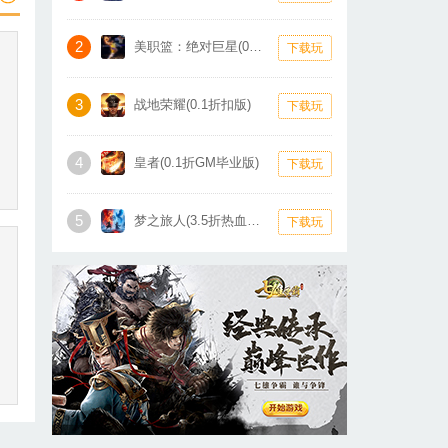
2
美职篮：绝对巨星(0.1折卡牌)
下载玩
3
战地荣耀(0.1折扣版)
下载玩
4
皇者(0.1折GM毕业版)
下载玩
5
梦之旅人(3.5折热血霸业)
下载玩