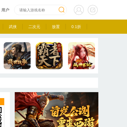
用户
武侠
二次元
放置
0.1折