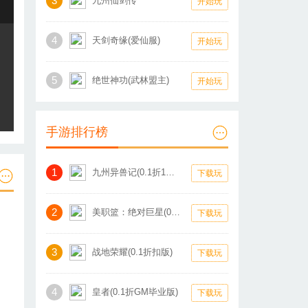
3
九州仙剑传
开始玩
4
天剑奇缘(爱仙服)
开始玩
5
绝世神功(武林盟主)
开始玩
手游排行榜
1
九州异兽记(0.1折1W免费版)
下载玩
2
美职篮：绝对巨星(0.1折卡牌)
下载玩
3
战地荣耀(0.1折扣版)
下载玩
4
皇者(0.1折GM毕业版)
下载玩