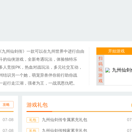
开始游戏
《九州仙剑传》一款可以在九州世界中进行自由
扫
斗的仙侠游戏，全新奇遇玩法，体验独特乐
码
多人竞技PK，热血对战玩法，多元社交互动，
玩
州结识另一个她，萌宠异兽伴你前行助你战
游
戏
一起行走江湖，强者为王，一战泯恩仇吧。
游戏礼包
攻略
07-08
九州仙剑传专属累充礼包
07
礼包
07-08
九州仙剑传独家累充礼包
07
礼包