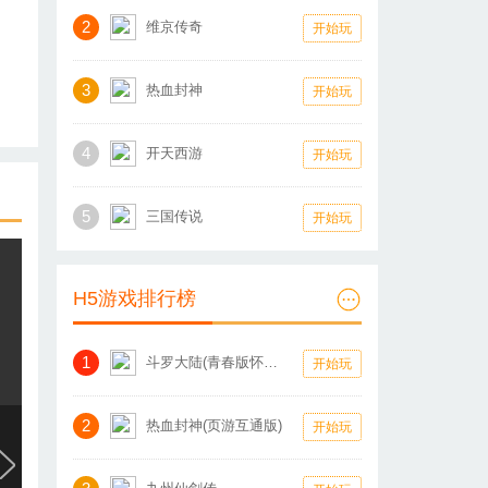
2
维京传奇
开始玩
3
热血封神
开始玩
4
开天西游
开始玩
5
三国传说
开始玩
H5游戏排行榜
1
斗罗大陆(青春版怀旧服)
开始玩
2
热血封神(页游互通版)
开始玩