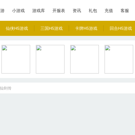
手游
小游戏
游戏库
开服表
资讯
礼包
充值
客服
仙侠H5游戏
三国H5游戏
卡牌H5游戏
回合H5游戏
仙剑传