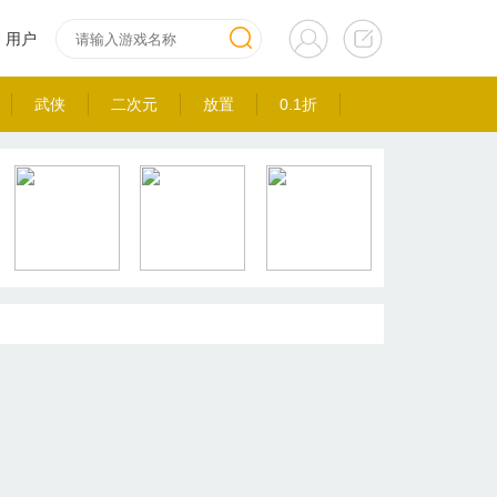
用户
武侠
二次元
放置
0.1折