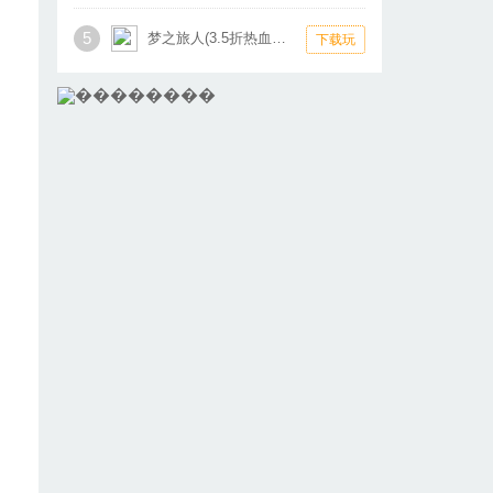
5
梦之旅人(3.5折热血霸业)
下载玩