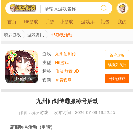
首页
H5游戏
手游
小游戏
游戏库
礼包
我的
H5游戏活动
魂罗游戏
游戏资讯
游戏：
九州仙剑传
首充2折
类型：
H5游戏
续充2.5折
标签：
仙侠
放置
3D
开始游戏
九州仙剑传
官网：
查看官网
九州仙剑传霸服称号活动
作者：
魂罗游戏
发布时间：2026-07-08 18:32:55
霸服称号活动（申请）