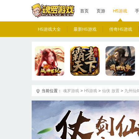
首页
页游
H5游戏
H5游戏大全
最新H5游戏
传奇H5游戏
当前位置：
魂罗游戏
>
H5游戏
>
仙侠
放置
>
九州仙剑