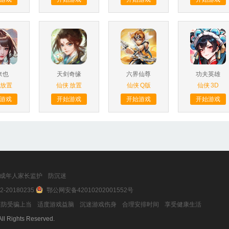
来也
天剑奇缘
六界仙尊
功夫英雄
放置
仙侠
放置
仙侠
Q版
仙侠
3D
游戏
开始游戏
开始游戏
开始游戏
成年人家长监护
防沉迷
2-20180235
鄂公网安备42010202001552号
防受骗上当
适度游戏益脑
沉迷游戏伤身
合理安排时间
享受健康生活
ll Rights Reserved.