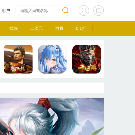
用户
武侠
二次元
放置
0.1折