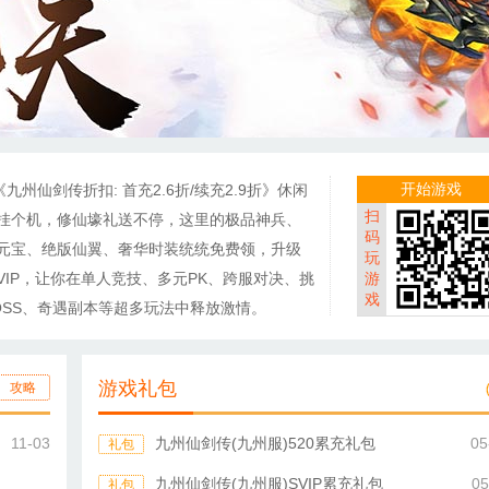
开始游戏
《九州仙剑传折扣: 首充2.6折/续充2.9折》休闲
扫
挂个机，修仙壕礼送不停，这里的极品神兵、
码
元宝、绝版仙翼、奢华时装统统免费领，升级
玩
VIP，让你在单人竞技、多元PK、跨服对决、挑
游
戏
OSS、奇遇副本等超多玩法中释放激情。
游戏礼包
攻略
11-03
九州仙剑传(九州服)520累充礼包
05
礼包
九州仙剑传(九州服)SVIP累充礼包
05
礼包