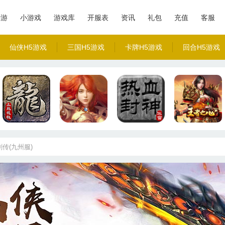
手游
小游戏
游戏库
开服表
资讯
礼包
充值
客服
仙侠H5游戏
三国H5游戏
卡牌H5游戏
回合H5游戏
传(九州服)