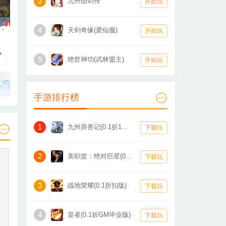
3
九州仙剑传
开始玩
4
天剑奇缘(爱仙服)
开始玩
5
绝世神功(武林盟主)
开始玩
手游排行榜
1
九州异兽记(0.1折1W免费版)
下载玩
2
美职篮：绝对巨星(0.1折卡牌)
下载玩
3
战地荣耀(0.1折扣版)
下载玩
4
皇者(0.1折GM毕业版)
下载玩