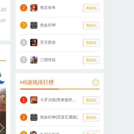
2
维京传奇
开始玩
-23
-07
3
热血封神
开始玩
4
开天西游
开始玩
5
三国传说
开始玩
H5游戏排行榜
1
斗罗大陆(青春版怀旧服)
开始玩
2
热血封神(页游互通版)
开始玩