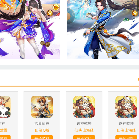
封神
六界仙尊
诛神乾坤
诛神乾坤
放置
仙侠
Q版
仙侠
山海经
仙侠
山海经
游戏
开始游戏
开始游戏
开始游戏