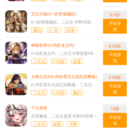
艾伦大陆(0.1折部落崛起)
0.1折
0.1折部落崛起，二次元卡牌H5游戏！
开始游
戏
魔幻
0.1折
转游
神骑世界(0.05折龙之约)
0.05折
0.05折龙之约，二次元卡牌放置H5游戏！
开始游
戏
二次元
0.05折
放置
太阁立志2(0.05折零次元战纪买断版)
0.05折
0.05折零次元战纪买断版，二次元魔幻H5游戏！
开始游
戏
二次元
0.05折
魔幻
千古宠界
10折
百美邂逅，二次元放置卡牌H5游戏！
开始游
戏
二次元
放置
卡牌