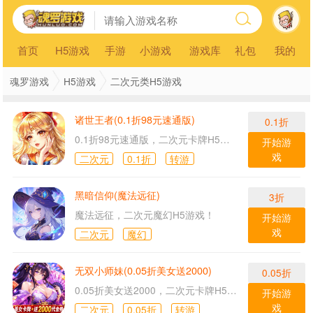
首页
H5游戏
手游
小游戏
游戏库
礼包
我的
魂罗游戏
H5游戏
二次元类H5游戏
诸世王者(0.1折98元速通版)
0.1折
0.1折98元速通版，二次元卡牌H5游戏！
开始游
戏
二次元
0.1折
转游
黑暗信仰(魔法远征)
3折
魔法远征，二次元魔幻H5游戏！
开始游
戏
二次元
魔幻
无双小师妹(0.05折美女送2000)
0.05折
0.05折美女送2000，二次元卡牌H5游戏！
开始游
戏
二次元
0.05折
转游