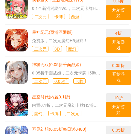
0.1折
0.1全新混沌送1W5，二次元卡牌H5游戏！
开始游
戏
二次元
卡牌
西游
星神纪元(页游互通版)
4折
免费版，二次元魔幻H5游戏！
开始游
戏
二次元
3D
魔幻
神将无双(0.05折千面战姬)
0.05折
0.05折千面战姬，二次元卡牌H5游戏！
开始游
戏
二次元
0.05折
卡牌
星空时代(内置0.1折)
10折
内置0.1折，二次元魔幻卡牌H5游戏！
开始游
戏
魔幻
卡牌
二次元
万灵幻想(0.05折每日送6480)
0.05折