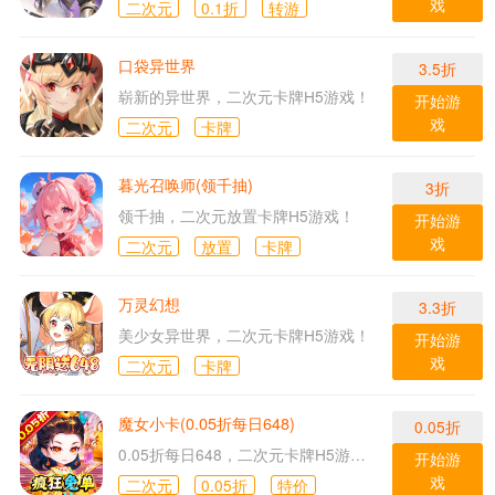
戏
二次元
0.1折
转游
口袋异世界
3.5折
崭新的异世界，二次元卡牌H5游戏！
开始游
戏
二次元
卡牌
暮光召唤师(领千抽)
3折
领千抽，二次元放置卡牌H5游戏！
开始游
戏
二次元
放置
卡牌
万灵幻想
3.3折
美少女异世界，二次元卡牌H5游戏！
开始游
戏
二次元
卡牌
魔女小卡(0.05折每日648)
0.05折
0.05折每日648，二次元卡牌H5游戏！
开始游
戏
二次元
0.05折
特价