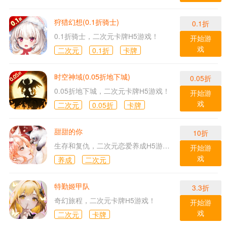
狩猎幻想(0.1折骑士)
0.1折
0.1折骑士，二次元卡牌H5游戏！
开始游
戏
二次元
0.1折
卡牌
时空神域(0.05折地下城)
0.05折
0.05折地下城，二次元卡牌H5游戏！
开始游
戏
二次元
0.05折
卡牌
甜甜的你
10折
生存和复仇，二次元恋爱养成H5游戏！
开始游
戏
养成
二次元
特勤姬甲队
3.3折
奇幻旅程，二次元卡牌H5游戏！
开始游
戏
二次元
卡牌