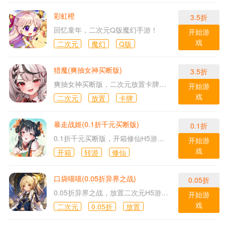
彩虹橙
3.5折
回忆童年，二次元Q版魔幻手游！
开始游
戏
二次元
魔幻
Q版
猎魔(爽抽女神买断版)
3.5折
爽抽女神买断版，二次元放置卡牌H5游戏！
开始游
戏
二次元
放置
卡牌
暴走战姬(0.1折千元买断版)
0.1折
0.1折千元买断版，开箱修仙H5游戏！
开始游
戏
开箱
转游
修仙
口袋喵喵(0.05折异界之战)
0.05折
0.05折异界之战，放置二次元H5游戏！
开始游
戏
二次元
0.05折
放置