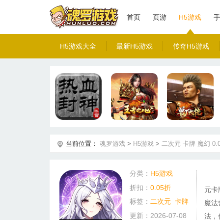
首页
页游
H5游戏
H5游戏大全
最新H5游戏
传奇H5游戏
当前位置：
魂罗游戏
>
H5游戏
>
二次元
卡牌
魔幻
0.
分类：
H5游戏
折扣：
0.05折
元卡
标签：
二次元
卡牌
魔法
更新：2026-07-08
法，