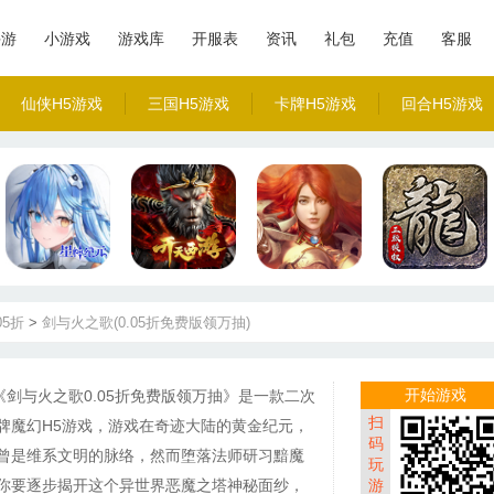
手游
小游戏
游戏库
开服表
资讯
礼包
充值
客服
仙侠H5游戏
三国H5游戏
卡牌H5游戏
回合H5游戏
05折
>
剑与火之歌(0.05折免费版领万抽)
开始游戏
《剑与火之歌0.05折免费版领万抽》是一款二次
扫
牌魔幻H5游戏，游戏在奇迹大陆的黄金纪元，
码
曾是维系文明的脉络，然而堕落法师研习黯魔
玩
你要逐步揭开这个异世界恶魔之塔神秘面纱，
游