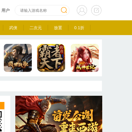
用户
武侠
二次元
放置
0.1折