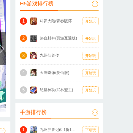
H5游戏排行榜
1
斗罗大陆(青春版怀旧服)
开始玩
2
热血封神(页游互通版)
开始玩
3
九州仙剑传
开始玩
4
天剑奇缘(爱仙服)
开始玩
5
绝世神功(武林盟主)
开始玩
手游排行榜
1
九州异兽记(0.1折1W免费版)
下载玩