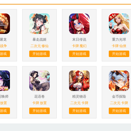
屠龙
暴走战姬
末日传说
重力光球
战争
二次元
修仙
卡牌
魔幻
卡牌
仙侠
游戏
开始游戏
开始游戏
开始游戏
召唤师
花语卷
精灵物语
金币探险
放置
卡牌
放置
二次元
卡牌
二次元
卡牌
游戏
开始游戏
开始游戏
开始游戏