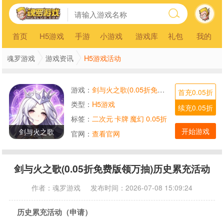
首页
H5游戏
手游
小游戏
游戏库
礼包
我的
H5游戏活动
魂罗游戏
游戏资讯
游戏：
剑与火之歌(0.05折免费版领万抽)
首充0.05折
类型：
H5游戏
续充0.05折
标签：
二次元
卡牌
魔幻
0.05折
开始游戏
剑与火之歌
官网：
查看官网
剑与火之歌(0.05折免费版领万抽)历史累充活动
作者：
魂罗游戏
发布时间：2026-07-08 15:09:24
历史累充活动（申请）