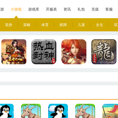
手游
小游戏
游戏库
开服表
资讯
礼包
充值
客服
装扮
策略
体育
棋牌
儿童
女生
双