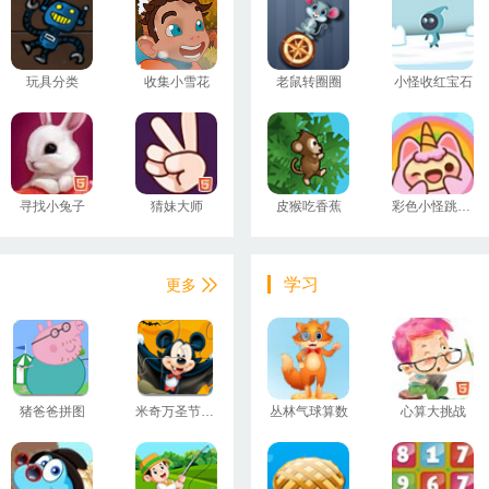
玩具分类
收集小雪花
老鼠转圈圈
小怪收红宝石
寻找小兔子
猜妹大师
皮猴吃香蕉
彩色小怪跳跳2
学习
更多
猪爸爸拼图
米奇万圣节拼图
丛林气球算数
心算大挑战