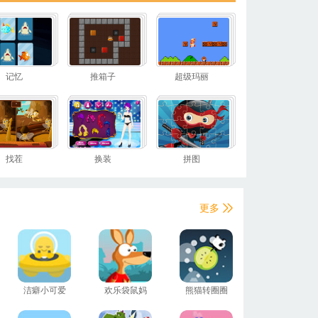
记忆
推箱子
超级玛丽
找茬
换装
拼图
更多
洁癖小可爱
欢乐袋鼠妈
熊猫转圈圈