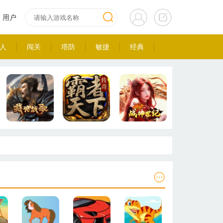
用户
人
闯关
塔防
敏捷
经典