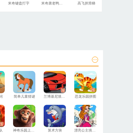
米奇键盘打字
米奇唐老鸭高飞拼图
高飞拼滑梯
词
简单儿童猜谜
兰博基尼填颜色
恐龙乐园拼图
队
神奇乐园上色本
算术方块
漂亮公主填颜色