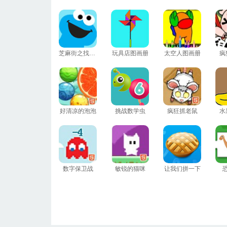
芝麻街之找饼干
玩具店图画册
太空人图画册
疯
好清凉的泡泡
挑战数学虫
疯狂抓老鼠
水
数字保卫战
敏锐的猫咪
让我们拼一下