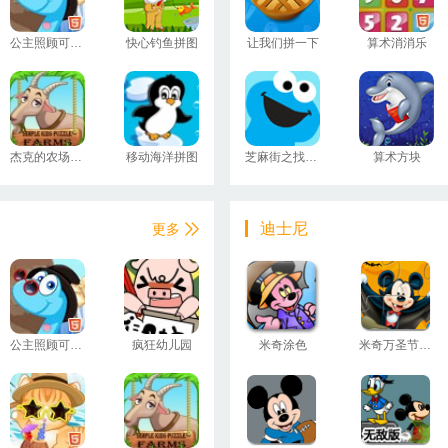
公主照顾可爱小恐龙
快心钓鱼拼图
让我们拼一下
算术消消乐
杰克的农场拼图
移动海洋拼图
芝麻街之找饼干
算术方块
迪士尼
更多
公主照顾可爱小恐龙
疯狂幼儿园
米奇涂色
米奇万圣节拼图