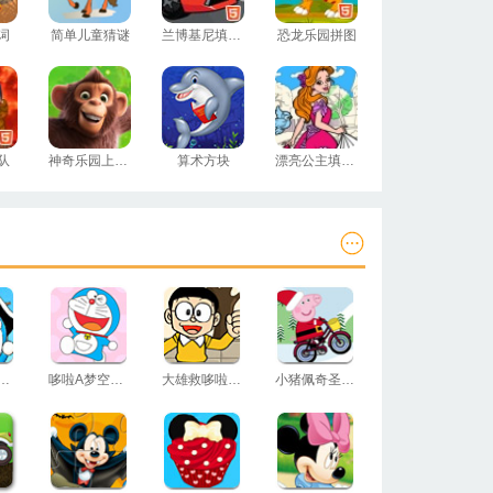
词
简单儿童猜谜
兰博基尼填颜色
恐龙乐园拼图
队
神奇乐园上色本
算术方块
漂亮公主填颜色
A梦海底探险
哆啦A梦空间挑战
大雄救哆啦A梦
小猪佩奇圣诞送礼