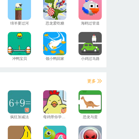
绵羊要过河
恐龙爱吃糖
海鸥过管道
冲鸭宝贝
领小鸭回家
小鸡过马路
更多
疯狂加减法
母鸡带你学数学
恐龙与蛋