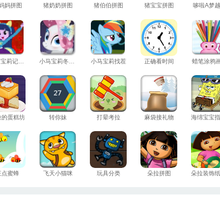
妈妈拼图
猪奶奶拼图
猪伯伯拼图
猪宝宝拼图
哆啦A梦
小马宝莉记忆牌
小马宝莉冬季装扮
小马宝莉找茬
正确看时间
蜡笔涂鸦
拉的蛋糕坊
转你妹
打晕考拉
麻袋接礼物
狂点蜜蜂
飞天小猫咪
玩具分类
朵拉拼图