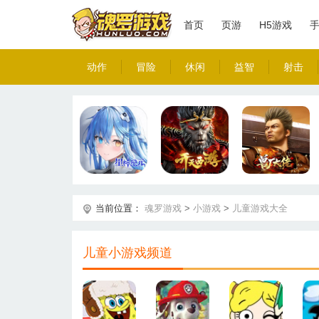
首页
页游
H5游戏
动作
冒险
休闲
益智
射击
当前位置：
魂罗游戏
>
小游戏
>
儿童游戏大全
儿童小游戏频道