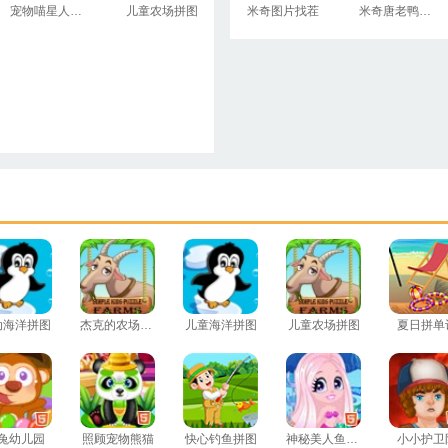
宠物喵星人的夏日之旅
儿童农场拼图
米奇图片找茬
米奇唐老鸭双人闯关无敌版
动海洋拼图
杰克的农场拼图
儿童海洋拼图
儿童农场拼图
夏日拼单
兔幼儿园
照顾宠物熊猫
快心钓鱼拼图
神秘美人鱼世界
小小护卫