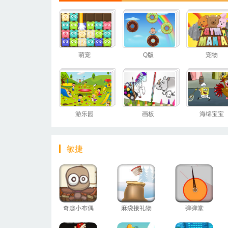
萌宠
Q版
宠物
游乐园
画板
海绵宝宝
敏捷
奇趣小布偶
麻袋接礼物
弹弹堂