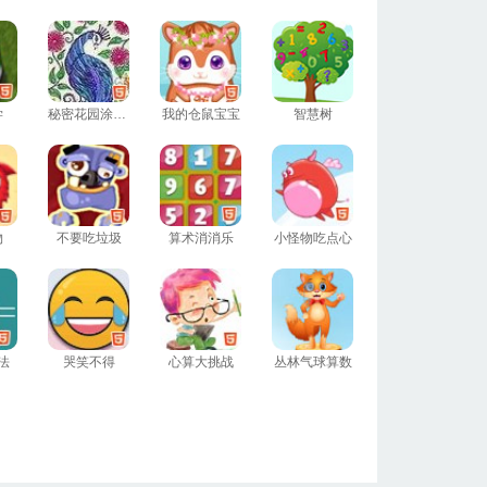
学
秘密花园涂色本
我的仓鼠宝宝
智慧树
物
不要吃垃圾
算术消消乐
小怪物吃点心
法
哭笑不得
心算大挑战
丛林气球算数