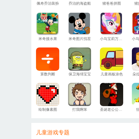
佩奇乔治装扮
乔治的海盗船
猪爸爸拼图
猪
米奇接水果
米奇图片找茬
小马宝莉万圣装扮
算数判断
保卫海绵宝宝
儿童画板涂色
朵
绘制像素图
打我啊笨
圣诞老公公回家
儿童游戏专题