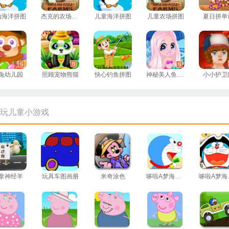
动海洋拼图
杰克的农场拼图
儿童海洋拼图
儿童农场拼图
夏日拼单
兔幼儿园
照顾宠物熊猫
快心钓鱼拼图
神秘美人鱼世界
小小护卫
玩儿童小游戏
拿神经羊
玩具车图画册
米奇涂色
哆啦A梦海边探险
哆啦