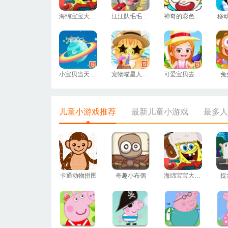
海绵宝宝大富翁
汪汪队毛毛消防
神奇的彩色画笔
移
小宝贝当天文学家
宠物喵星人的夏日之旅
可爱宝贝去农场
兔
儿童小游戏推荐
最新儿童小游戏
最多人
卡通动物拼图
奇趣小布偶
海绵宝宝大富翁
捉