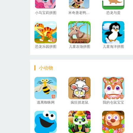
小马宝莉拼图
米奇唐老鸭高飞拼图
恐龙与蛋
恐龙乐园拼图
儿童农场拼图
儿童海洋拼图
小动物
逃离蜘蛛网
疯狂抓老鼠
我的仓鼠宝宝