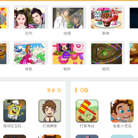
古代
动漫
装饰
涂色
制作
祖玛
Q版
更多
海绵宝宝狂追火鸡
打我啊笨
打晕考拉
收集小雪花