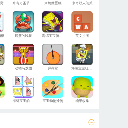
越野
米奇万圣节拼图
米妮做蛋糕
米奇双人闯关
画板
螃蟹的晚餐
海绵宝宝骑行冒险
英文拼图
海绵宝宝指挥交通
动物马戏团
弹弹堂
海绵宝宝狂追火鸡
朵拉装饰纸杯蛋糕
海绵宝宝的连连看
宝宝动物涂鸦
糖果收集