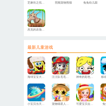
芝麻街之找饼干
照顾宠物熊猫
兔兔幼儿园
杰克的农场拼图
最新儿童游戏
海绵宝宝大富翁
汪汪队毛毛消防
神奇的彩色画笔
移
小宝贝当天文学家
宠物喵星人的夏日之旅
可爱宝贝去农场
兔