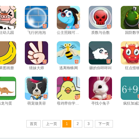
狂幼儿园
飞行的泡泡
公主照顾可爱小恐龙
质数与合数
国防数
果图画册
猜妹大师
逃离蜘蛛网
砸的你咩咩叫
狂点怪
恐龙与蛋
萌宠做美容
母鸡带你学数学
寻找小兔子
疯狂加减
首页
上一页
1
2
3
下一页