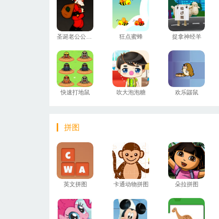
圣诞老公公回家
狂点蜜蜂
捉拿神经羊
快速打地鼠
吹大泡泡糖
欢乐鼹鼠
拼图
英文拼图
卡通动物拼图
朵拉拼图