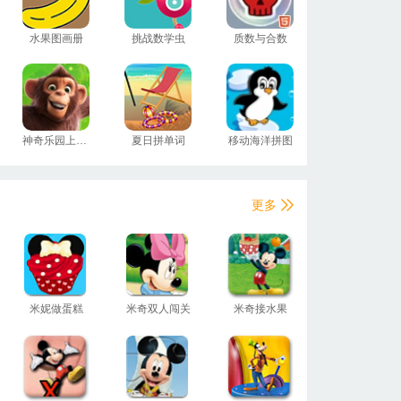
水果图画册
挑战数学虫
质数与合数
神奇乐园上色本
夏日拼单词
移动海洋拼图
更多
米妮做蛋糕
米奇双人闯关
米奇接水果