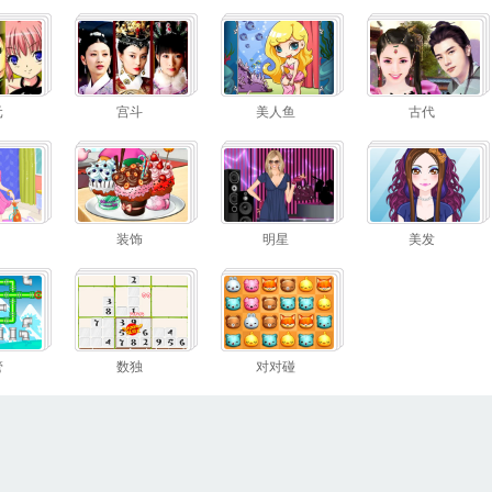
元
宫斗
美人鱼
古代
装饰
明星
美发
管
数独
对对碰