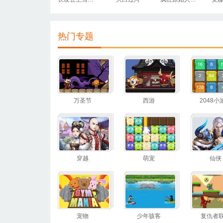
热门专题
万圣节
西游
2048小
穿越
萌宠
仙侠
宠物
少年骇客
复仇者