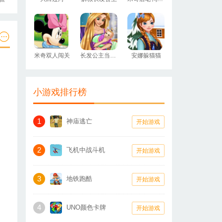
米奇双人闯关
长发公主当妈妈
安娜躲猫猫
小游戏排行榜
1
神庙逃亡
开始游戏
2
飞机中战斗机
开始游戏
3
地铁跑酷
开始游戏
4
UNO颜色卡牌
开始游戏