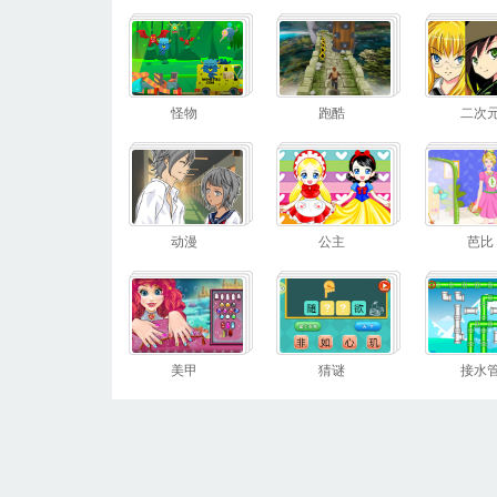
怪物
跑酷
二次
动漫
公主
芭比
美甲
猜谜
接水