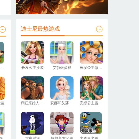
迪士尼最热游戏
长发公主换装
艾莎做蛋糕
长发公主做护理
米奇唐老鸭双人闯关无敌版
疯狂原始人拼图
安娜和艾莎换装
安娜公主当妈妈
主装
大白过河
解救长发公主
米奇唐老鸭双人闯关无敌版
糕