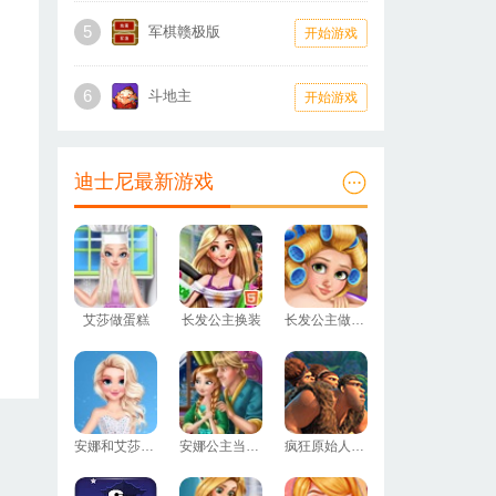
5
军棋赣极版
开始游戏
6
斗地主
开始游戏
迪士尼最新游戏
艾莎做蛋糕
长发公主换装
长发公主做护理
安娜和艾莎换装
安娜公主当妈妈
疯狂原始人拼图