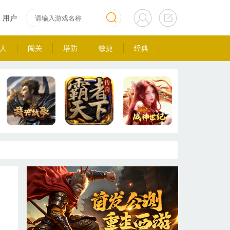
用户
人
闯关
塔防
敏捷
经典