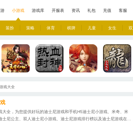
手游
小游戏
游戏库
开服表
资讯
礼包
充值
客服
装扮
策略
体育
棋牌
儿童
女生
双
游戏大全
戏
戏大全，为您提供好玩的迪士尼游戏和手机H5迪士尼小游戏、米奇、米
迪士尼公主、双人迪士尼小游戏、迪士尼游戏排行榜以及迪士尼游戏在线
小游戏，就来魂罗游戏平台！