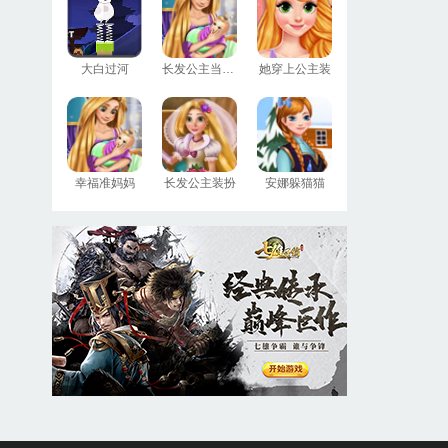
大白过河
长发公主当妈妈
她穿上公主装
幸福准妈妈
长发公主装扮
安娜躲猫猫