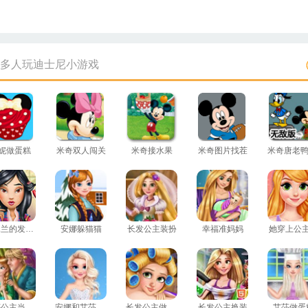
多人玩迪士尼小游戏
妮做蛋糕
米奇双人闯关
米奇接水果
米奇图片找茬
花木兰的发型秀
安娜躲猫猫
长发公主装扮
幸福准妈妈
她穿上公
安娜公主当妈妈
安娜和艾莎换装
长发公主做护理
长发公主换装
艾莎做蛋