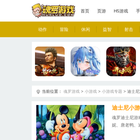
首页
页游
H5游戏
动作
冒险
休闲
益智
射击
当前位置：
魂罗游戏
>
小游戏
>
小游戏专题
>
迪士尼
迪士尼小游
魂罗迪士尼游
妮、唐老鸭、
玩。玩迪士尼