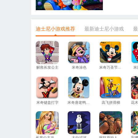
迪士尼小游戏推荐
最新迪士尼小游戏
最
解救长发公主
米奇涂色
米奇万圣节拼图
米
米奇键盘打字
米奇唐老鸭高飞拼图
高飞拼滑梯
长发公主当妈妈
大白过河
疯狂原始人拼图