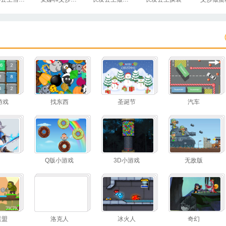
游戏
找东西
圣诞节
汽车
Q版小游戏
3D小游戏
无敌版
联盟
洛克人
冰火人
奇幻