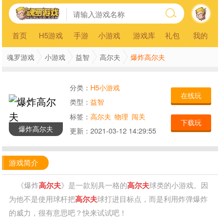
首页
H5游戏
手游
小游戏
游戏库
礼包
我的
爆炸高尔夫
魂罗游戏
小游戏
益智
高尔夫
分类：
H5小游戏
在线玩
类型：
益智
标签：
高尔夫
物理
闯关
下载玩
爆炸高尔夫
更新：
2021-03-12 14:29:55
游戏简介
《爆炸
高尔夫
》是一款别具一格的
高尔夫
球类的小游戏。因
为他不是使用球杆把
高尔夫
球打进目标点，而是利用炸弹爆炸
的威力，很有意思吧？快来试试吧！