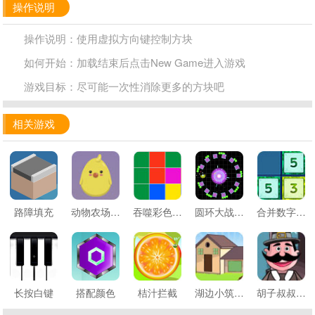
操作说明
操作说明：使用虚拟方向键控制方块
如何开始：加载结束后点击New Game进入游戏
游戏目标：尽可能一次性消除更多的方块吧
相关游戏
路障填充
动物农场合并
吞噬彩色方块
圆环大战方块
合并数字方块
长按白键
搭配颜色
桔汁拦截
湖边小筑逃生
胡子叔叔逃脱