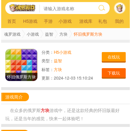
首页
H5游戏
手游
小游戏
游戏库
礼包
我的
怀旧俄罗斯方块
魂罗游戏
小游戏
益智
方块
分类：
H5小游戏
在线玩
类型：
益智
标签：
方块
下载玩
怀旧俄罗斯方块
更新：
2024-12-03 15:10:24
游戏简介
在众多的俄罗斯
方块
游戏中，还是这款经典的怀旧版最好
玩，还是当年的感觉，快来一起体验吧！