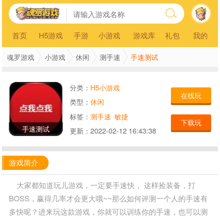
首页
H5游戏
手游
小游戏
游戏库
礼包
我的
手速测试
魂罗游戏
小游戏
休闲
测手速
分类：
H5小游戏
在线玩
类型：
休闲
标签：
测手速
敏捷
下载玩
手速测试
更新：
2022-02-12 16:43:38
游戏简介
大家都知道玩儿游戏，一定要手速快， 这样捡装备，打
BOSS，赢得几率才会更大哦~~那么如何评测一个人的手速有
多快呢？进来玩这款游戏，你就可以训练你的手速，也可以测