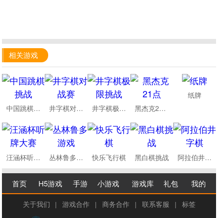
相关游戏
纸牌
中国跳棋挑战
井字棋对战赛
井字棋极限挑战
黑杰克21点
汪涵杯听牌大赛
丛林鲁多游戏
快乐飞行棋
黑白棋挑战
阿拉伯井字棋
首页
H5游戏
手游
小游戏
游戏库
礼包
我的
关于我们
|
游戏合作
|
商务合作
|
联系客服
|
标签