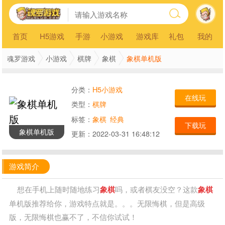
首页
H5游戏
手游
小游戏
游戏库
礼包
我的
象棋单机版
魂罗游戏
小游戏
棋牌
象棋
分类：
H5小游戏
在线玩
类型：
棋牌
标签：
象棋
经典
下载玩
象棋单机版
更新：
2022-03-31 16:48:12
游戏简介
想在手机上随时随地练习
象棋
吗，或者棋友没空？这款
象棋
单机版推荐给你，游戏特点就是。。。无限悔棋，但是高级
版，无限悔棋也赢不了，不信你试试！