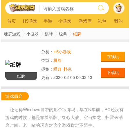
首页
H5游戏
手游
小游戏
游戏库
礼包
我的
纸牌
魂罗游戏
小游戏
棋牌
经典
分类：
H5小游戏
在线玩
类型：
棋牌
标签：
经典
扑克
下载玩
纸牌
更新：
2020-02-05 00:33:13
游戏简介
还记得Windows自带的那个纸牌吗，早在N年前，PC还没有
游戏的时候，都是靠着纸牌、红心大战、空当接龙、扫雷来消
磨时间。老一辈的玩家对这个游戏肯定不陌生。