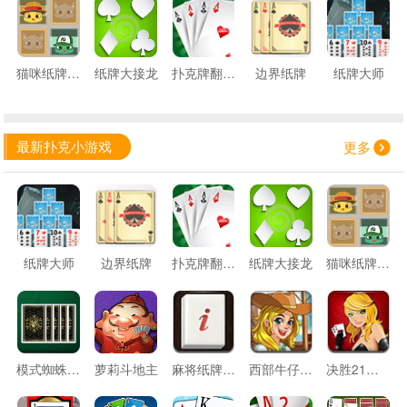
猫咪纸牌记忆
纸牌大接龙
扑克牌翻翻看
边界纸牌
纸牌大师
最新扑克小游戏
更多
纸牌大师
边界纸牌
扑克牌翻翻看
纸牌大接龙
猫咪纸牌记忆
模式蜘蛛纸牌
萝莉斗地主
麻将纸牌连连看
西部牛仔纸牌
决胜21点游戏