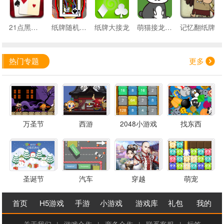
21点黑杰克
纸牌随机比大小
纸牌大接龙
萌猫接龙纸牌
记忆翻纸牌
热门专题
更多
万圣节
西游
2048小游戏
找东西
圣诞节
汽车
穿越
萌宠
首页
H5游戏
手游
小游戏
游戏库
礼包
我的