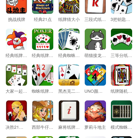
挑战残牌
经典21点
纸牌猜大小
三段式纸牌接龙
3把钥匙纸牌
经典纸牌大接龙
经典纸牌比大小
经典蜘蛛接龙
萌猫接龙纸牌
三等分纸牌接龙
大家一起来接龙
蜘蛛纸牌接龙
黑杰克二十一点
UNO颜色卡牌
纸牌随机比大小
决胜21点游戏
西部牛仔纸牌
麻将纸牌连连看
萝莉斗地主
模式蜘蛛纸牌