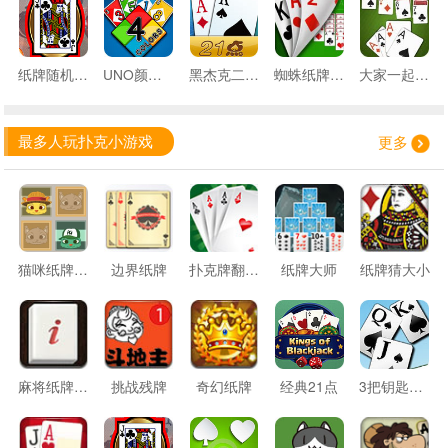
纸牌随机比大小
UNO颜色卡牌
黑杰克二十一点
蜘蛛纸牌接龙
大家一起来接龙
最多人玩扑克小游戏
更多
猫咪纸牌记忆
边界纸牌
扑克牌翻翻看
纸牌大师
纸牌猜大小
麻将纸牌连连看
挑战残牌
奇幻纸牌
经典21点
3把钥匙纸牌