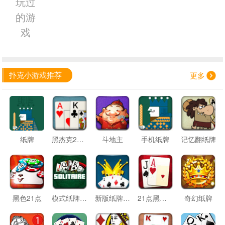
玩过
的游
戏
扑克小游戏推荐
更多
纸牌
黑杰克21点
斗地主
手机纸牌
记忆翻纸牌
黑色21点
模式纸牌接龙
新版纸牌接龙
21点黑杰克
奇幻纸牌