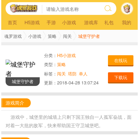
首页
H5游戏
手游
小游戏
游戏库
礼包
我的
城堡守护者
魂罗游戏
小游戏
策略
闯关
分类：
H5小游戏
在线玩
类型：
策略
标签：
闯关
塔防
单人
下载玩
城堡守护者
更新：
2018-04-28 13:07:24
游戏简介
游戏中，城堡里的城墙上只剩下国王独自一人孤军奋战，面
对着一大批的敌军，快来帮助国王守卫城堡吧。