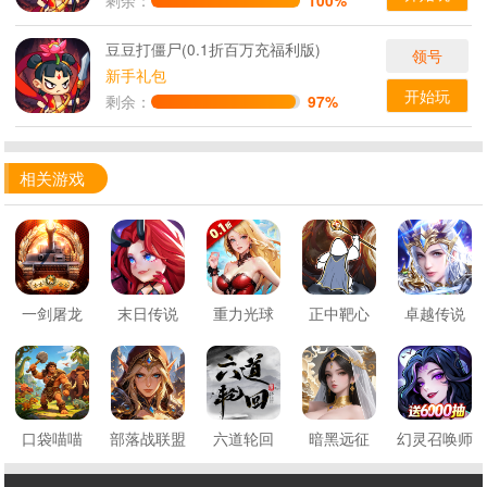
100%
豆豆打僵尸(0.1折百万充福利版)
领号
新手礼包
开始玩
剩余：
97%
相关游戏
一剑屠龙
末日传说
重力光球
正中靶心
卓越传说
口袋喵喵
部落战联盟
六道轮回
暗黑远征
幻灵召唤师