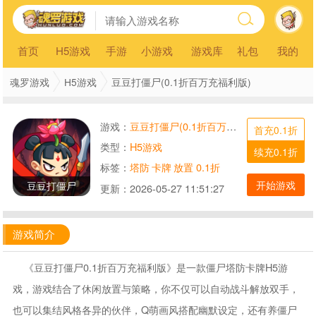
首页
H5游戏
手游
小游戏
游戏库
礼包
我的
魂罗游戏
H5游戏
豆豆打僵尸(0.1折百万充福利版)
游戏：
豆豆打僵尸(0.1折百万充福利版)
首充0.1折
类型：
H5游戏
续充0.1折
标签：
塔防
卡牌
放置
0.1折
开始游戏
豆豆打僵尸
更新：
2026-05-27 11:51:27
游戏简介
《豆豆打僵尸0.1折百万充福利版》是一款僵尸塔防卡牌H5游
戏，游戏结合了休闲放置与策略，你不仅可以自动战斗解放双手，
也可以集结风格各异的伙伴，Q萌画风搭配幽默设定，还有养僵尸