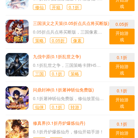
戏
修仙
开箱
0.1折
三国演义之天策(0.05折点兵点将买断版)
0.05折
0.05折点兵点将买断版，三国像素卡牌H5游戏！
开始游
戏
策略
0.05折
像素
九伐中原(0.1折乱世之争)
0.1折
0.1折乱世之争，三国策略卡牌H5游戏！
开始游
戏
三国
0.1折
策略
问鼎封神(0.1折屠神斩仙免费版)
0.1折
0.1折屠神斩仙免费版，修仙放置仙侠H5游戏！
开始游
戏
仙侠
0.1折
转游
修真界(0.1折丹炉爆炼仙丹)
0.1折
0.1折丹炉爆炼仙丹，修仙开箱手游！
开始游