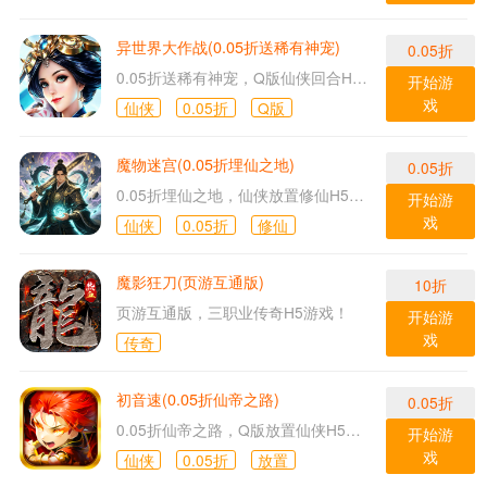
异世界大作战(0.05折送稀有神宠)
0.05折
0.05折送稀有神宠，Q版仙侠回合H5游戏！
开始游
戏
仙侠
0.05折
Q版
魔物迷宫(0.05折埋仙之地)
0.05折
0.05折埋仙之地，仙侠放置修仙H5游戏！
开始游
戏
仙侠
0.05折
修仙
魔影狂刀(页游互通版)
10折
页游互通版，三职业传奇H5游戏！
开始游
戏
传奇
初音速(0.05折仙帝之路)
0.05折
0.05折仙帝之路，Q版放置仙侠H5游戏！
开始游
戏
仙侠
0.05折
放置