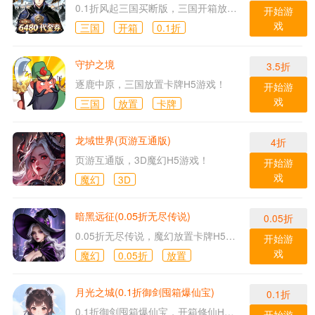
0.1折风起三国买断版，三国开箱放置H5游戏！
开始游
戏
三国
开箱
0.1折
守护之境
3.5折
逐鹿中原，三国放置卡牌H5游戏！
开始游
戏
三国
放置
卡牌
龙域世界(页游互通版)
4折
页游互通版，3D魔幻H5游戏！
开始游
戏
魔幻
3D
暗黑远征(0.05折无尽传说)
0.05折
0.05折无尽传说，魔幻放置卡牌H5游戏！
开始游
戏
魔幻
0.05折
放置
月光之城(0.1折御剑囤箱爆仙宝)
0.1折
0.1折御剑囤箱爆仙宝，开箱修仙H5游戏！
开始游