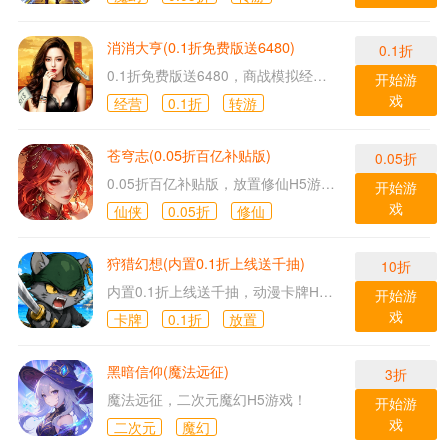
消消大亨(0.1折免费版送6480)
0.1折
0.1折免费版送6480，商战模拟经营H5游戏！
开始游
戏
经营
0.1折
转游
苍穹志(0.05折百亿补贴版)
0.05折
0.05折百亿补贴版，放置修仙H5游戏！
开始游
戏
仙侠
0.05折
修仙
狩猎幻想(内置0.1折上线送千抽)
10折
内置0.1折上线送千抽，动漫卡牌H5游戏！
开始游
戏
卡牌
0.1折
放置
黑暗信仰(魔法远征)
3折
魔法远征，二次元魔幻H5游戏！
开始游
戏
二次元
魔幻