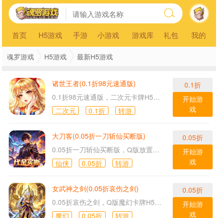
首页
H5游戏
手游
小游戏
游戏库
礼包
我的
魂罗游戏
H5游戏
最新H5游戏
诸世王者(0.1折98元速通版)
0.1折
0.1折98元速通版，二次元卡牌H5游戏！
开始游
戏
二次元
0.1折
转游
大刀客(0.05折一刀斩仙买断版)
0.05折
0.05折一刀斩仙买断版，Q版放置仙侠H5游戏！
开始游
戏
仙侠
0.05折
转游
女武神之剑(0.05折哀伤之剑)
0.05折
0.05折哀伤之剑，Q版魔幻卡牌H5游戏！
开始游
戏
魔幻
0.05折
转游