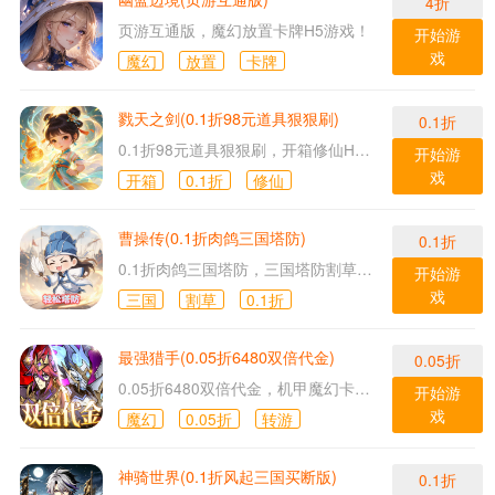
4折
页游互通版，魔幻放置卡牌H5游戏！
开始游
戏
魔幻
放置
卡牌
戮天之剑(0.1折98元道具狠狠刷)
0.1折
0.1折98元道具狠狠刷，开箱修仙H5游戏！
开始游
戏
开箱
0.1折
修仙
曹操传(0.1折肉鸽三国塔防)
0.1折
0.1折肉鸽三国塔防，三国塔防割草H5游戏！
开始游
戏
三国
割草
0.1折
最强猎手(0.05折6480双倍代金)
0.05折
0.05折6480双倍代金，机甲魔幻卡牌H5游戏！
开始游
戏
魔幻
0.05折
转游
神骑世界(0.1折风起三国买断版)
0.1折