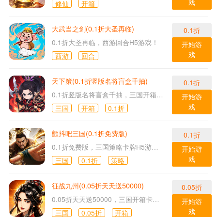
戏
修仙
开箱
大武当之剑(0.1折大圣再临)
0.1折
0.1折大圣再临，西游回合H5游戏！
开始游
戏
西游
回合
天下策(0.1折竖版名将盲盒千抽)
0.1折
0.1折竖版名将盲盒千抽，三国开箱放置H5游戏！
开始游
戏
三国
开箱
0.1折
颤抖吧三国(0.1折免费版)
0.1折
0.1折免费版，三国策略卡牌H5游戏！
开始游
戏
三国
0.1折
策略
征战九州(0.05折天天送50000)
0.05折
0.05折天天送50000，三国开箱卡牌H5游戏！
开始游
戏
三国
0.05折
开箱