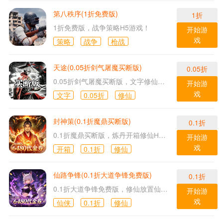
第八秩序(1折免费版)
1折
1折免费版，战争策略H5游戏！
开始游
戏
策略
战争
枪战
天途(0.05折剑气屠魔买断版)
0.05折
0.05折剑气屠魔买断版，文字修仙H5游戏！
开始游
戏
文字
0.05折
修仙
封神策(0.1折魔鼎买断版)
0.1折
0.1折魔鼎买断版，炼丹开箱修仙H5游戏！
开始游
戏
开箱
0.1折
修仙
仙路争锋(0.1折大道争锋免费版)
0.1折
0.1折大道争锋免费版，修仙放置仙侠H5游戏！
开始游
戏
仙侠
0.1折
修仙