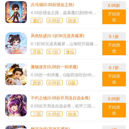
兵马俑(0.05折摸金之路)
0.05折
0.05折摸金之路，盗墓魔幻剧情H5游戏！
开始游
戏
魔幻
0.05折
转游
风色轨迹(0.1折30元道具爆屏)
0.1折
0.1折30元道具爆屏，山海经开箱修仙H5游戏！
开始游
戏
开箱
0.1折
修仙
魔物迷宫(0.05折一剑求魔)
0.1折
0.05折一剑求魔，Q版西游回合H5游戏！
开始游
戏
西游
0.05折
Q版
不朽之城(0.05折开局送自选金将)
0.05折
0.05折开局送自选金将，机甲三国卡牌H5游戏！
开始游
戏
三国
0.05折
转游
幽蓝边境(页游互通版)