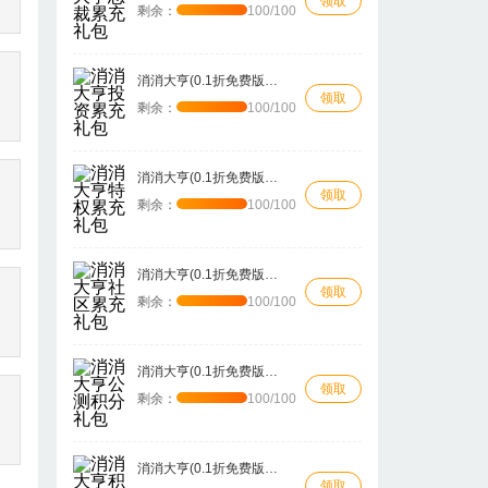
领取
剩余：
100/100
消消大亨(0.1折免费版送6480)
领取
剩余：
100/100
消消大亨(0.1折免费版送6480)
领取
剩余：
100/100
消消大亨(0.1折免费版送6480)
领取
剩余：
100/100
消消大亨(0.1折免费版送6480)
领取
剩余：
100/100
消消大亨(0.1折免费版送6480)
领取