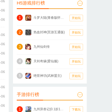
-06
H5游戏排行榜
-06
1
斗罗大陆(青春版怀旧服)
开始玩
-06
2
热血封神(页游互通版)
开始玩
-06
-06
3
九州仙剑传
开始玩
-06
4
天剑奇缘(爱仙服)
开始玩
-06
-06
5
绝世神功(武林盟主)
开始玩
-06
手游排行榜
-06
-06
1
九州异兽记(0.1折1W免费版)
下载玩