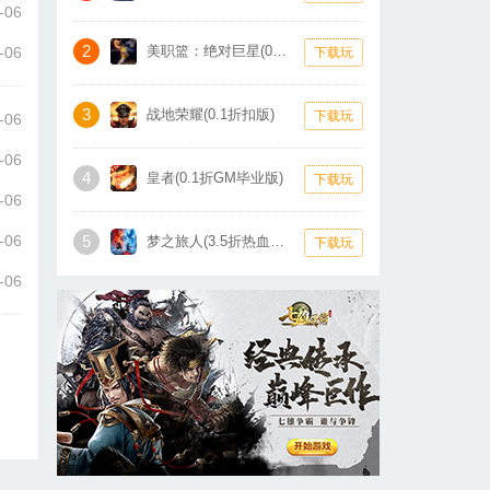
-06
2
美职篮：绝对巨星(0.1折卡牌)
-06
下载玩
3
战地荣耀(0.1折扣版)
下载玩
-06
-06
4
皇者(0.1折GM毕业版)
下载玩
-06
-06
5
梦之旅人(3.5折热血霸业)
下载玩
-06