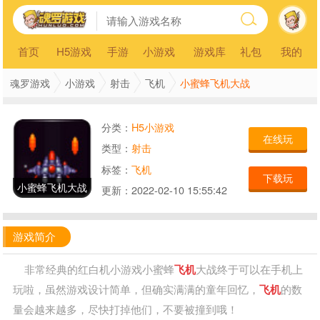
首页
H5游戏
手游
小游戏
游戏库
礼包
我的
小蜜蜂飞机大战
魂罗游戏
小游戏
射击
飞机
分类：
H5小游戏
在线玩
类型：
射击
标签：
飞机
下载玩
小蜜蜂飞机大战
更新：
2022-02-10 15:55:42
游戏简介
非常经典的红白机小游戏小蜜蜂
飞机
大战终于可以在手机上
玩啦，虽然游戏设计简单，但确实满满的童年回忆，
飞机
的数
量会越来越多，尽快打掉他们，不要被撞到哦！