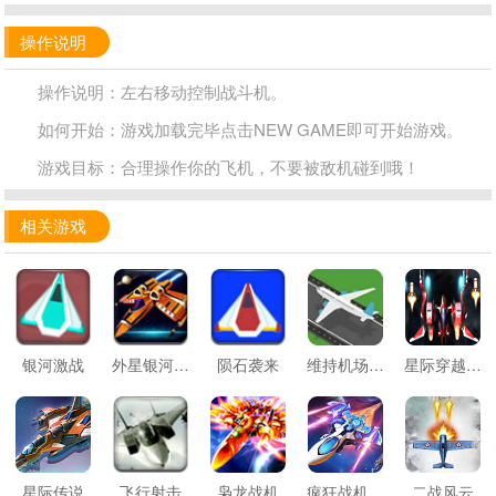
操作说明
操作说明：左右移动控制战斗机。
如何开始：游戏加载完毕点击NEW GAME即可开始游戏。
游戏目标：合理操作你的飞机，不要被敌机碰到哦！
相关游戏
银河激战
外星银河系战争
陨石袭来
维持机场的秩序
星际穿越大战
星际传说
飞行射击
枭龙战机
疯狂战机扫射
二战风云