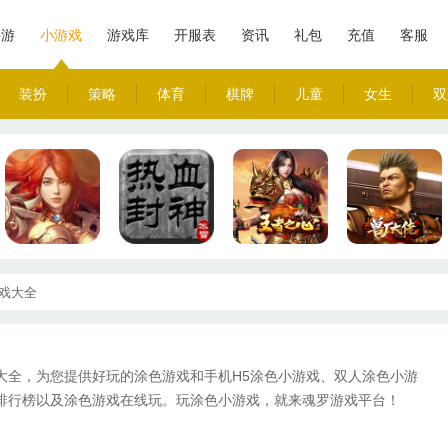
手游
小游戏
游戏库
开服表
资讯
礼包
充值
客服
装扮
策略
体育
棋牌
儿童
女生
双
戏大全
大全，为您提供好玩的涂色游戏和手机H5涂色小游戏、双人涂色小游
排行榜以及涂色游戏在线玩。玩涂色小游戏，就来魂罗游戏平台！