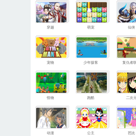
穿越
萌宠
仙侠
宠物
少年骇客
复仇者
怪物
跑酷
二次
动漫
公主
芭比