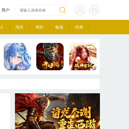
用户
人
闯关
塔防
敏捷
经典