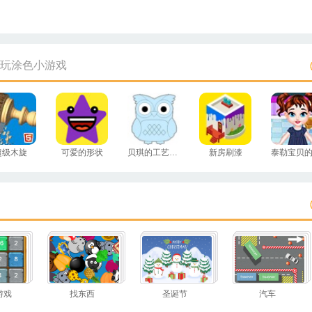
玩涂色小游戏
超级木旋
可爱的形状
贝琪的工艺沙画
新房刷漆
游戏
找东西
圣诞节
汽车