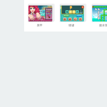
美甲
猜谜
接水