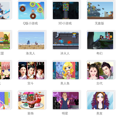
Q版小游戏
3D小游戏
无敌版
联盟
洛克人
冰火人
奇幻
元
宫斗
美人鱼
古代
装饰
明星
美发