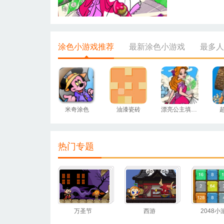
涂色小游戏推荐
最新涂色小游戏
最多人
米奇涂色
油漆瓷砖
漂亮公主填颜色
热门专题
万圣节
西游
2048小