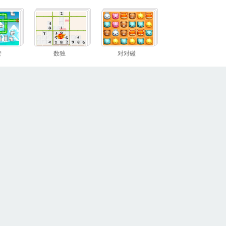
管
数独
对对碰