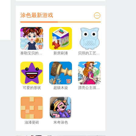
涂色最新游戏
泰勒宝贝的绘画班
新房刷漆
贝琪的工艺沙画
可爱的形状
超级木旋
漂亮公主填颜色
油漆瓷砖
米奇涂色