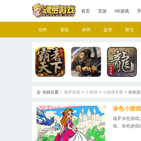
首页
页游
H5游戏
动作
冒险
休闲
益智
射击
当前位置：
魂罗游戏
>
小游戏
>
小游戏专题
>
涂色游
涂色小游戏
魂罗涂色游戏
戏、涂色游戏