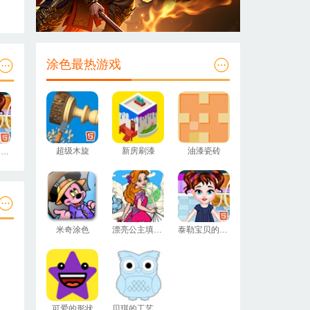
涂色最热游戏
超级木旋
新房刷漆
油漆瓷砖
泰勒宝贝的绘画班
米奇涂色
漂亮公主填颜色
泰勒宝贝的绘画班
可爱的形状
贝琪的工艺沙画