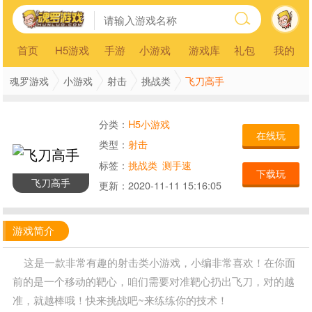
首页
H5游戏
手游
小游戏
游戏库
礼包
我的
飞刀高手
魂罗游戏
小游戏
射击
挑战类
分类：
H5小游戏
在线玩
类型：
射击
标签：
挑战类
测手速
下载玩
飞刀高手
更新：
2020-11-11 15:16:05
游戏简介
这是一款非常有趣的射击类小游戏，小编非常喜欢！在你面
前的是一个移动的靶心，咱们需要对准靶心扔出飞刀，对的越
准，就越棒哦！快来挑战吧~来练练你的技术！