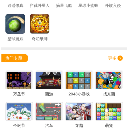
逍遥修真
拦截外星人
摘星飞船
星球小蜜蜂
外族入侵
星球跳跃
奇幻纸牌
热门专题
更多
万圣节
西游
2048小游戏
找东西
圣诞节
汽车
穿越
萌宠