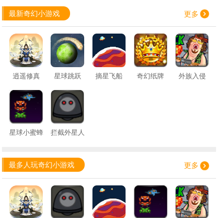
最新奇幻小游戏
更多
逍遥修真
星球跳跃
摘星飞船
奇幻纸牌
外族入侵
星球小蜜蜂
拦截外星人
最多人玩奇幻小游戏
更多