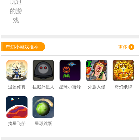
玩过
的游
戏
奇幻小游戏推荐
更多
逍遥修真
拦截外星人
星球小蜜蜂
外族入侵
奇幻纸牌
摘星飞船
星球跳跃