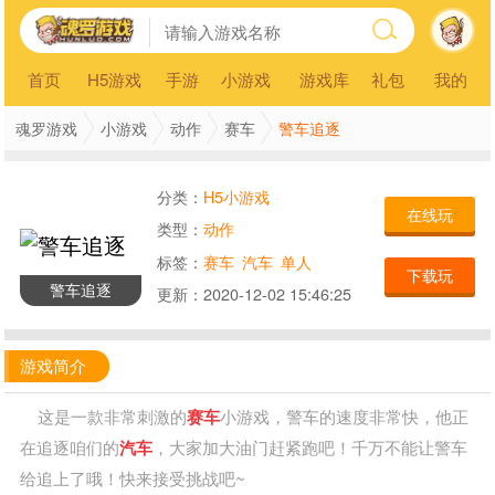
首页
H5游戏
手游
小游戏
游戏库
礼包
我的
警车追逐
魂罗游戏
小游戏
动作
赛车
分类：
H5小游戏
在线玩
类型：
动作
标签：
赛车
汽车
单人
下载玩
警车追逐
更新：
2020-12-02 15:46:25
游戏简介
这是一款非常刺激的
赛车
小游戏，警车的速度非常快，他正
在追逐咱们的
汽车
，大家加大油门赶紧跑吧！千万不能让警车
给追上了哦！快来接受挑战吧~