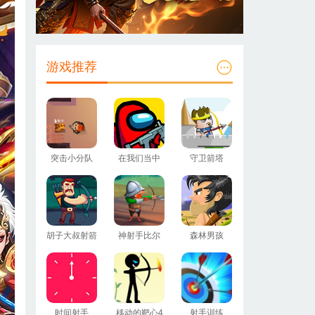
游戏推荐
突击小分队
在我们当中
守卫箭塔
胡子大叔射箭
神射手比尔
森林男孩
时间射手
移动的靶心4
射手训练