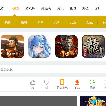
手游
小游戏
游戏库
开服表
资讯
礼包
充值
客服
装扮
策略
体育
棋牌
儿童
女生
双
射击超级版
顶
踩
手机上玩
下载
重玩