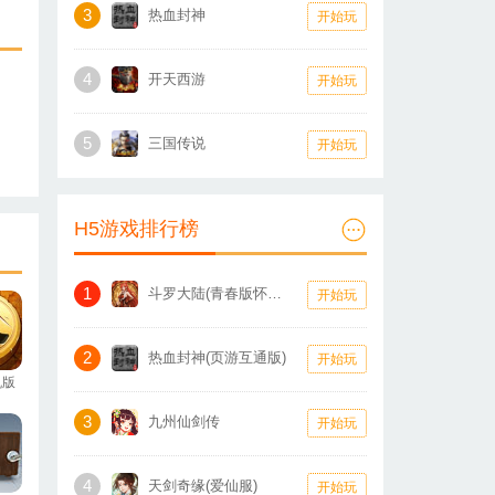
3
热血封神
开始玩
4
开天西游
开始玩
5
三国传说
开始玩
H5游戏排行榜
1
斗罗大陆(青春版怀旧服)
开始玩
2
热血封神(页游互通版)
开始玩
机版
3
九州仙剑传
开始玩
4
天剑奇缘(爱仙服)
开始玩