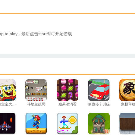
o play - 最后点击start即可开始游戏
海绵宝宝大富翁
斗地主残局
糖果消消看
侧位停车训练
象棋单