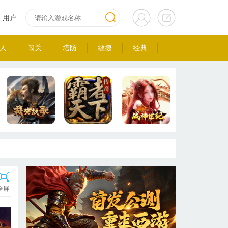
用户
人
闯关
塔防
敏捷
经典
全屏