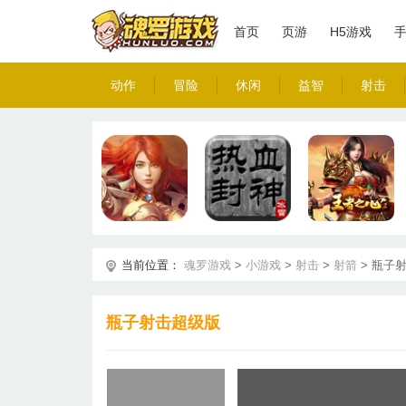
首页
页游
H5游戏
动作
冒险
休闲
益智
射击
当前位置：
魂罗游戏
>
小游戏
>
射击
>
射箭
>
瓶子
瓶子射击超级版