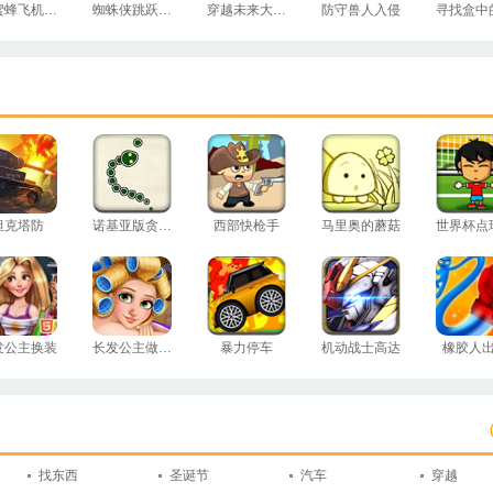
小蜜蜂飞机大战
蜘蛛侠跳跃测试
穿越未来大冒险
防守兽人入侵
坦克塔防
诺基亚版贪吃蛇
西部快枪手
马里奥的蘑菇
世界杯点
发公主换装
长发公主做护理
暴力停车
机动战士高达
橡胶人
找东西
圣诞节
汽车
穿越