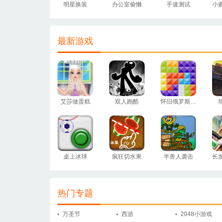
明星换装
办公室偷懒
手速测试
最新游戏
艾莎做蛋糕
双人跑酷
怀旧俄罗斯方块
桌上冰球
疯狂切水果
半兽人袭击
长
热门专题
万圣节
西游
2048小游戏