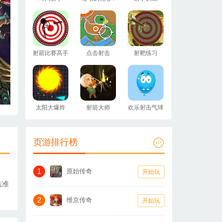
射箭比赛高手
点击射击
射靶练习
太阳大爆炸
射箭大师
欢乐射击气球
页游排行榜
1
原始传奇
开始玩
法准
2
维京传奇
开始玩