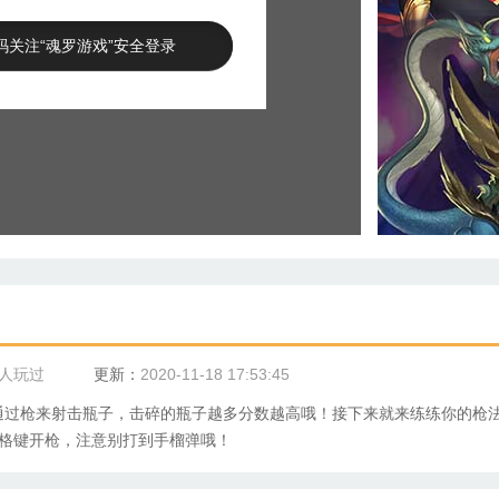
码关注“魂罗游戏”安全登录
0人玩过
更新：
2020-11-18 17:53:45
通过枪来射击瓶子，击碎的瓶子越多分数越高哦！接下来就来练练你的枪
空格键开枪，注意别打到手榴弹哦！