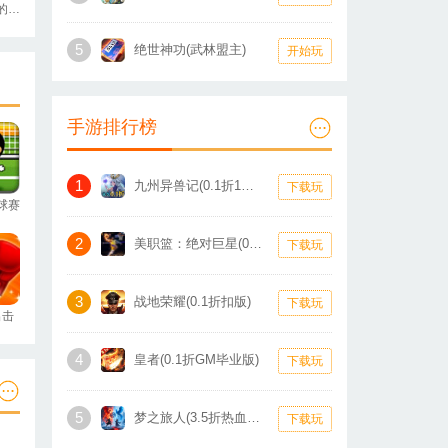
寻找盒中的秘密
5
绝世神功(武林盟主)
开始玩
手游排行榜
1
九州异兽记(0.1折1W免费版)
下载玩
球赛
2
美职篮：绝对巨星(0.1折卡牌)
下载玩
3
战地荣耀(0.1折扣版)
下载玩
出击
4
皇者(0.1折GM毕业版)
下载玩
5
梦之旅人(3.5折热血霸业)
下载玩